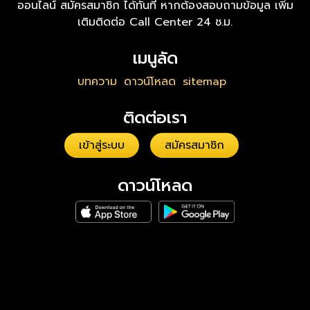
ออนไลน์ สมัครสมาชิก ได้ทันที หากต้องสอบถามข้อมูล เพิ่ม
เติมติดต่อ Call Center 24 ช.ม.
เมนูลัด
บทความ
ดาวน์โหลด
sitemap
ติดต่อเรา
เข้าสู่ระบบ
สมัครสมาชิก
ดาวน์โหลด