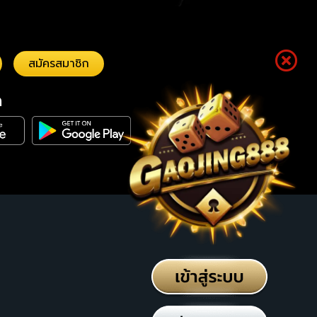
สมัครสมาชิก
ด