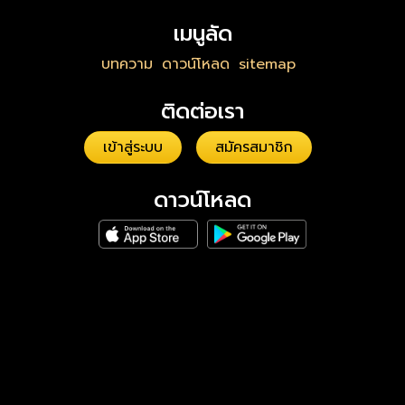
เมนูลัด
บทความ
ดาวน์โหลด
sitemap
ติดต่อเรา
เข้าสู่ระบบ
สมัครสมาชิก
ดาวน์โหลด