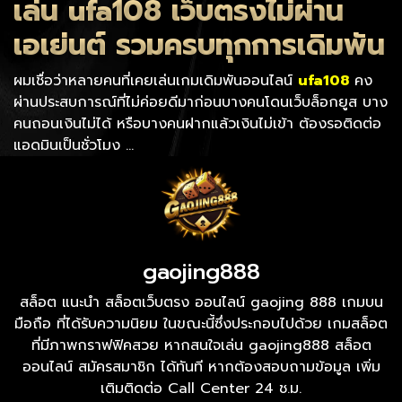
เล่น ufa108 เว็บตรงไม่ผ่าน
เอเย่นต์ รวมครบทุกการเดิมพัน
ผมเชื่อว่าหลายคนที่เคยเล่นเกมเดิมพันออนไลน์
ufa108
คง
ผ่านประสบการณ์ที่ไม่ค่อยดีมาก่อนบางคนโดนเว็บล็อกยูส บาง
คนถอนเงินไม่ได้ หรือบางคนฝากแล้วเงินไม่เข้า ต้องรอติดต่อ
แอดมินเป็นชั่วโมง …
gaojing888
สล็อต แนะนำ สล็อตเว็บตรง ออนไลน์ gaojing 888 เกมบน
มือถือ ที่ได้รับความนิยม ในขณะนี้ซึ่งประกอบไปด้วย เกมสล็อต
ที่มีภาพกราฟฟิคสวย หากสนใจเล่น gaojing888 สล็อต
ออนไลน์ สมัครสมาชิก ได้ทันที หากต้องสอบถามข้อมูล เพิ่ม
เติมติดต่อ Call Center 24 ช.ม.