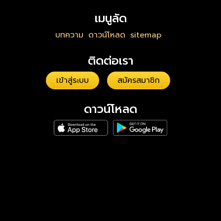
เมนูลัด
บทความ
ดาวน์โหลด
sitemap
ติดต่อเรา
เข้าสู่ระบบ
สมัครสมาชิก
ดาวน์โหลด