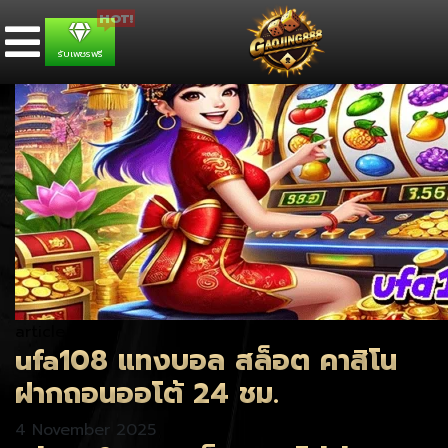
รับเพชรฟรี
article
ufa108 แทงบอล สล็อต คาสิโน
ฝากถอนออโต้ 24 ชม.
4 November 2025