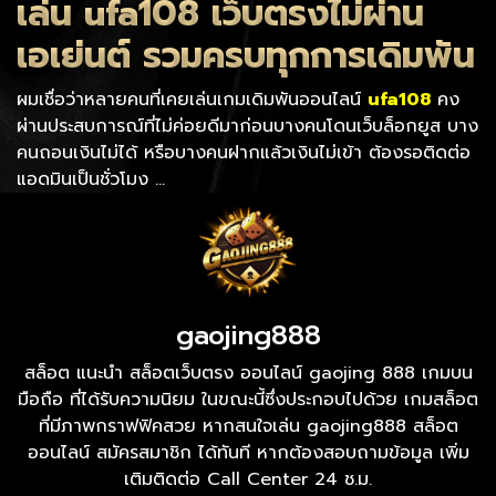
เล่น ufa108 เว็บตรงไม่ผ่าน
เอเย่นต์ รวมครบทุกการเดิมพัน
ผมเชื่อว่าหลายคนที่เคยเล่นเกมเดิมพันออนไลน์
ufa108
คง
ผ่านประสบการณ์ที่ไม่ค่อยดีมาก่อนบางคนโดนเว็บล็อกยูส บาง
คนถอนเงินไม่ได้ หรือบางคนฝากแล้วเงินไม่เข้า ต้องรอติดต่อ
แอดมินเป็นชั่วโมง …
gaojing888
สล็อต แนะนำ สล็อตเว็บตรง ออนไลน์ gaojing 888 เกมบน
มือถือ ที่ได้รับความนิยม ในขณะนี้ซึ่งประกอบไปด้วย เกมสล็อต
ที่มีภาพกราฟฟิคสวย หากสนใจเล่น gaojing888 สล็อต
ออนไลน์ สมัครสมาชิก ได้ทันที หากต้องสอบถามข้อมูล เพิ่ม
เติมติดต่อ Call Center 24 ช.ม.