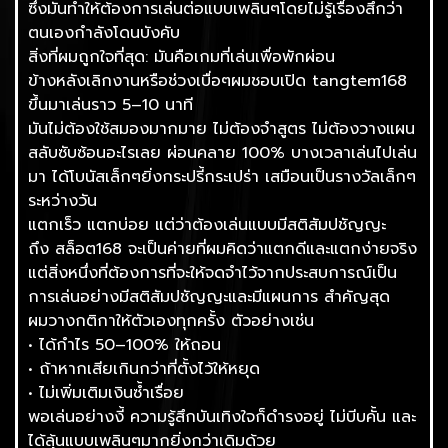
ซึ่งมันทำให้ต้องการเล่นต่อแบบเพลินๆโดยไม่รู้เรื่องสึกว่า
ตนเองกำลังโดนบังคับ
สิ่งที่ผมถูกใจที่สุด: มันคือเกมที่เล่นเพื่อพักผ่อน
ข้างหลังเลิกงานหรือช่วงเบื่อๆผมชอบเปิด tangtem168
ขึ้นมาเล่นราว 5–10 นาที
มันไม่ต้องใช้สมองมากมาย ไม่ต้องจำสูตร ไม่ต้องวางแผน
สลับซับซ้อนอะไรเลย ผ่อนคลาย 100% บางเวลาเล่นไปเล่น
มา ได้โบนัสเล็กๆยิ่งกระปรี้กระเปร่า เสมือนเป็นรางวัลเล็กๆ
ระหว่างวัน
แตกเร็ว แตกบ่อย แต่ว่าต้องเล่นแบบมีสติสัมปชัญญะ
ถึง สล็อต168 จะเป็นค่ายที่ผมคิดว่าแตกดีและแตกง่ายจริง
แต่สิ่งหนึ่งที่ต้องการที่จะให้จดจำไว้จากประสบการณ์เป็น
การเล่นอย่างมีสติสัมปชัญญะและมีแผนการ สำคัญสุด
ผมวางกติกาให้ตัวเองทุกครั้ง ตัวอย่างเช่น
• ได้กำไร 50–100% ให้ถอน
• ถ้าหากเสียเกินกว่าที่ตั้งไว้ให้หยุด
• ไม่เพิ่มเติมเงินซ้ำเรื่อย
พอเล่นอย่างงี้ ความรู้สึกบันเทิงใจก็ดำรงอยู่ ไม่บีบคั้น และ
ได้ลุ้นแบบเพลินๆมากยิ่งกว่าเดิมด้วย