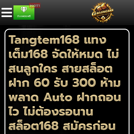
รับเพชรฟรี
Tangtem168 แทง
เต็ม168 จัดให้หมด ไม่
สนลูกใคร สายสล็อต
ฝาก 60 รับ 300 ห้าม
พลาด Auto ฝากถอน
ไว ไม่ต้องรอนาน
สล็อต168 สมัครก่อน