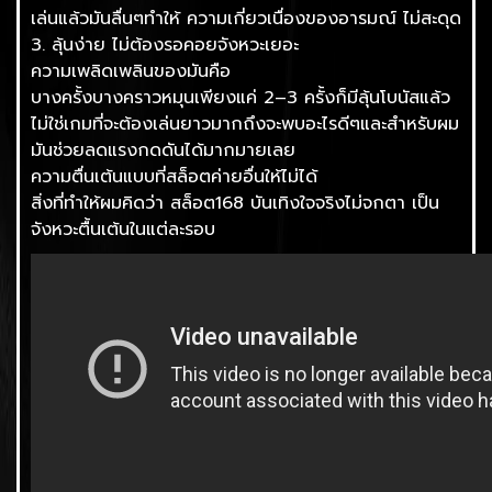
เล่นแล้วมันลื่นๆทำให้ ความเกี่ยวเนื่องของอารมณ์ ไม่สะดุด
3. ลุ้นง่าย ไม่ต้องรอคอยจังหวะเยอะ
ความเพลิดเพลินของมันคือ
บางครั้งบางคราวหมุนเพียงแค่ 2–3 ครั้งก็มีลุ้นโบนัสแล้ว
ไม่ใช่เกมที่จะต้องเล่นยาวมากถึงจะพบอะไรดีๆและสำหรับผม
มันช่วยลดแรงกดดันได้มากมายเลย
ความตื่นเต้นแบบที่สล็อตค่ายอื่นให้ไม่ได้
สิ่งที่ทำให้ผมคิดว่า สล็อต168 บันเทิงใจจริงไม่จกตา เป็น
จังหวะตื้นเต้นในแต่ละรอบ