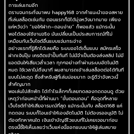
การเล่นเกมอีก
ตราบจนกระทั่งมาพบ happy168 จากคำแนะนำของสหาย
ที่เล่นสล็อตเช่นกัน ตอนแรกก็มิได้มุ่งหวังมากมาย เพียง
แค่หวังว่า “ขอให้ฝาก–ถอนง่าย” ก็พอแล้ว แม้กระนั้น
พอได้ลองใช้งานจริง มันเปลี่ยนเป็นประสบการณ์ที่ไม่
เหมือนกับเว็บไซต์อื่นแบบแจ่มกระจ่าง
อย่างแรกที่รู้สึกได้เลยคือ ระบบออโต้เต็มแบบ สมัครเสร็จ
ฝากเงินปุ๊บ เครดิตเข้าปั๊บทันที ไม่มีจำเป็นต้องส่งสลิป ไม่มี
แอดมินให้เสียเวล่ำเวลา ทุกๆอย่างทำผ่านระบบอัตโนมัติ
หมด ใช้เวลาไม่ถึงนาที ผมสามารถเข้าเล่นสล็อตต่อได้ทันที
แบบไม่สะดุด ซึ่งสำหรับผู้ที่เล่นบ่อยมาก จะรู้ดีว่าจังหวะนี้
สำคัญมาก
พอเล่นไปสักพัก ได้กำไรเล็กๆก็เลยทดลองกดถอนดู ด้วย
เหตุว่าก่อนหน้านี้ที่ผ่านมา “ขั้นตอนถอน” คือจุดที่หลาย
เว็บไซต์ทำให้เสียอารมณ์ที่สุด แม้กระนั้นกับ สล็อต168 แค่
กดถอน ระบบก็โอนเข้าให้เองอัตโนมัติ ไม่ต้องรออนุมัติ ไม่
ต้องทักหาคนใด เงินเข้าบัญชีไวแบบที่ไม่เคยเจอมาก่อน
ตรงนี้ชี้ให้เห็นเลยว่าเว็บแห่งนี้ออกแบบมาให้ผู้เล่นสบาย