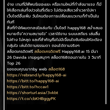
ง่าย เกมที่มีฟีพบร์เยอะแยะ หรือเกมใหม่ที่กำลังมาแรง ก็มี
ให้เลือกเล่นทั้งปวงในที่เดียว ไม่ต้องเสียเวล่ำเวลาไปหา
เว็บไซต์อื่นเพิ่ม วันไหนต้องการเปลี่ยนแนวเกมก็ทำเป็นใน
ทันที
สิ่งที่ทำให้ผมตกลงใจเล่นกับ เว็บไซต์ happy168 สม่ำเสมอ
หมายถึง”ความสบายใจ” เวลาใช้งาน ระบบเสถียร เล่นลื่น
ไม่ค้าง ไม่หลุด และที่สำคัญคือไม่มีเงื่อนไขซับซ้อนให้จะต้อง
กลุ้มใจ เล่นได้ตามธรรมดา ถอนได้ตามจริงๆ
สล็อตเครดิตฟรี
สล็อตเครดิตฟรี
Happy168.ai 15 มีนา
26 Davida เกมpgสนุกๆ สล็อต168ถอนภายใน 3 วินาที
Top 26
ขอขอบคุณมากby web
สล็อต168
https://rebrand.ly/happy168-ai
https://bitt.to/happy168-ai
https://bitt.to/hccav1
https://shorturl.asia/3vkbt
https://t.co/cbKHBggyPK