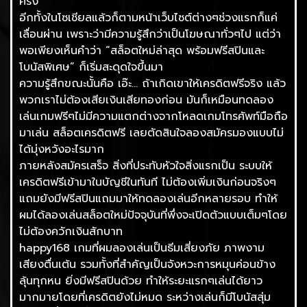
ครั้ง
อีกทั้งในโซเชียลแล้วก็ตามหน้าเว็บไซต์ต่างๆช่วงแรกก็แค่
เลื่อนผ่าน เพราะว่ามีความรู้สึกว่าเป็นโฆษณาทั่วๆไป แต่ว่า
พอเพียงเห็นคำว่า “สล็อตใหม่ล่าสุด พร้อมฟรีสปินและ
โบนัสพิเศษ” ก็เริ่มสะดุดใจขึ้นมา
ความรู้สึกขณะนั้นคือ เอ๊ะ… ถ้าเกิดเขาให้เครดิตฟรีจริง แล้ว
พวกเราไม่ต้องเสียเงินเสียทองก่อน มันก็เหมือนทดลอง
เล่นเกมฟรีๆไม่มีความแตกต่างจากโหลดเกมโทรศัพท์มือถือ
มาเล่น สล็อตเครดิตฟรี เลยตัดสินใจลองสมัครมองแบบไม่
ได้มุ่งหวังอะไรมาก
ภายหลังสมัครเสร็จ สิ่งที่ประทับหัวใจสิ่งแรกเป็น ระบบให้
เครดิตฟรีเข้ามาในบัญชีในทันที ไม่ต้องเพิ่มเงินก่อนจริงๆ
แถมยังมีฟรีสปินแถมมาให้ทดลองเล่นอีกหลายรอบ ทำให้
ผมได้ลองเล่นสล็อตใหม่ปัจจุบันที่พึ่งจะเปิดตัวแบบเต็มๆโดย
ไม่ต้องควักเงินสักบาท
happy168 เกมที่ผมลองเล่นเป็นธีมเสี่ยงภัย ภาพงาม
เสียงตื่นเต้น รวมทั้งที่สำคัญเป็นจังหวะการหมุนค่อนข้าง
ลุ้นทุกหน ยิ่งมีฟรีสปินด้วย ทำให้ระยะแรกๆเล่นได้ยาว
มากมายโดยที่เครดิตยังไม่หมด ระหว่างเล่นก็มีโบนัสสุ่ม