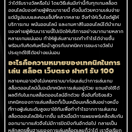
ว่าได้รับรางวัลหรือไม่ โดยวิธีเล่นมีเท่านี้กับทุกเกมสล็อต
ออนไลน์ของค่ายผู้พัฒนารายนี้ ดังนั้นด้วยความเล่นง่าย
แต่มีรูปแบบและคอนเซ็ปที่หลากหลาย จึงทำให้เว็บไซต์ผู้ให้
บริการเกม พนันออนไลน์ และเกมคาสิโนออนไลน์ได้นำเกม
ของค่ายผู้พัฒนารายนี้ไปเปิดให้บริการอย่างมากมายหลาก
หลายเกมแน่นอน ทำให้ผู้เล่นสามารถทำกำไรได้ง่ายขึ้น
พร้อมกับคิดค้นหรือนำสูตรกับเทคนิคการชนะรางวัลไป
ประยุกต์ใช้ได้อย่างแน่นอน
อะไรคือความหมายของเทคนิคในการ
เล่น สล็อต เว็บตรง
ฝาก1 รับ 100
หลายคนอาจยังไม่เคยทราบมาก่อนเล่นว่าการเล่นเกม
สล็อตออนไลน์นั้นจะมีเทคนิคการเล่นอยู่ด้วย แถมยังใช้ได้
ผลดีกับในเกมสล็อตออนไลน์อีกด้วย ซึ่งอันที่จริงแล้ว
เทคนิคของการเล่นสล็อตก็เป็นเหมือนเคล็ดลับอย่างหนึ่ง
ที่ทางผู้เล่นระดับสูงเขาใช้กันเพื่อทำกำไรจากการเล่นเกม
สล็อตออนไลน์ให้มากขึ้น แล้วเมื่อมีการเผยแพร่เคล็ดลับกัน
ออกมามากแล้วจึงไม่มีการปิดปังกันอีกต่อไป กลายเป็น
หลักสูตรพื้นฐานของการเล่นสล็อตเลยก็ว่าได้ เราจึงเรียก