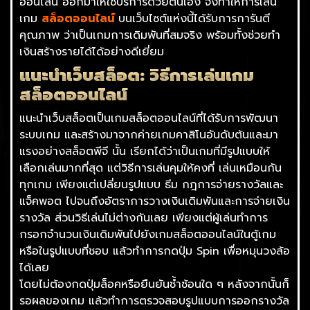
ออนไลน์ ออกมาให้ใช้บริการด้วยตนเอง จึงทำให้การเล่น
เกม
สล็อตออนไลน์
บนเว็บไซต์แห่งนี้ได้รับการการันตี
คุณภาพ ว่าเป็นเกมการเดิมพันที่สมจริง พร้อมทั้งช่วยทำ
เงินสร้างรายได้ได้อย่างดีเยี่ยม
แนะนำเว็บสล็อต: วิธีการเล่นเกม
สล็อตออนไลน์
แนะนำเว็บสล็อตเป็นเกมสล็อตออนไลน์ที่ได้รับการพัฒนา
ระบบเกม และสร้างมาจากค่ายเกมคาสิโนอันดับต้นและมา
แรงอย่างสล็อตพีจี นั้น เรียกได้ว่าเป็นเกมที่มีรูปแบบให้
เลือกเล่นมากที่สุด แต่วิธีการเล่นคุมให้คงที่ เล่นเหมือนกัน
ทุกเกม เพียงแต่เปลี่ยนรูปแบบ ธีม กฎการจ่ายรางวัลและ
แจ็คพอต ไปจนถึงอัตราการวางเงินเดิมพันและการจ่ายเงิน
รางวัล ส่วนวิธีเล่นไม่ต่างกันเลย เพียงแต่ผู้เล่นทำการ
กรอกจำนวนเงินเดิมพันไปยังเกมสล็อตออนไลน์ในตู้เกม
หรือในรูปแบบที่ชอบ แล้วทำการกดปุ่ม Spin เพื่อหมุนวงล้อ
ได้เลย
โดยไม่ต้องกดปุ่มล็อคหรือยืนยันซ้ำซ้อนใด ๆ หลังจากนั้นก็
รอผลของเกม แล้วทำการตรวจสอบรูปแบบการออกรางวัล