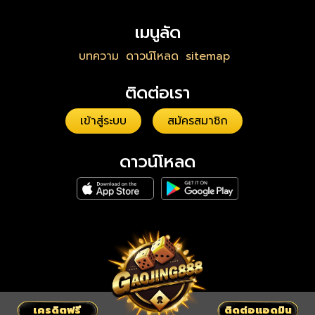
เมนูลัด
บทความ
ดาวน์โหลด
sitemap
ติดต่อเรา
เข้าสู่ระบบ
สมัครสมาชิก
ดาวน์โหลด
เครดิตฟรี
ติดต่อแอดมิน