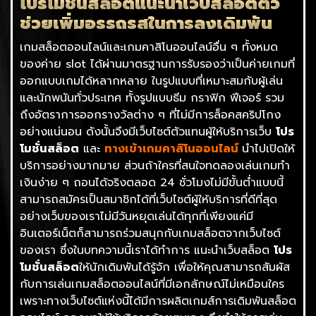
โปรโมชั่นสล็อต
แนะนำเว็บสล็อตตัว
ช่วยเพิ่มอรรถรสในการลงเดิมพัน
เกมสล็อตออนไลน์และเกมคาสิโนออนไลน์อื่น ๆ ทั้งหมด
ของค่าย slot ได้ผ่านมาตรฐานการรับรองว่าเป็นค่ายเกมที่
ออกแบบเกมได้หลากหลาย ในรูปแบบที่เหมาะสมกับผู้เล่น
และนักพนันทั่วประเทศ ทั้งรูปแบบธีม กราฟิก ฟีเจอร์ รวม
ถึงอัตราการออกรางวัลต่าง ๆ ที่ไม่มีการล็อคสคริปโกง
อย่างแน่นอน
ดังนั้นจึงมีเว็บไซต์ตัวแทนผู้ให้บริการเว็บ
โปร
โมชั่นสล็อต
และ
ทางเข้าเกมคาสิโนออนไลน์
นำไปเปิดให้
บริการอย่างมากมาย ส่วนถ้าใครที่สนใจทดลองเล่นเกมทำ
เงินง่าย ๆ ถอนได้จริงตลอด 24 ชั่วโมงไม่มีขั้นต่ำแบบนี้
สามารถสมัครเป็นสมาชิกได้ที่เว็บไซต์ผู้ให้บริการที่ดีที่สุด
อย่างเว็บของเราไม่มีวันหยุดเล่นได้ทุกที่เพียงแค่มี
อินเตอร์เน็ตก็สามารถร่วมสนุกกับเกมสล็อตจากเว็บไซต์
ของเรา ซึ่งในบทความนี้เราได้ทำการ แนะนำเว็บสล็อต
โปร
โมชั่นสล็อต
ให้นักเดิมพันได้รู้จัก เพื่อให้คุณสามารถสัมผัส
กับการเล่นเกมสล็อตออนไลน์ที่มีเอกลักษณ์ไม่เหมือนใคร
เพราะทางเว็บไซต์แห่งนี้ได้มีการผลิตเกมส์การเดิมพันสล็อต