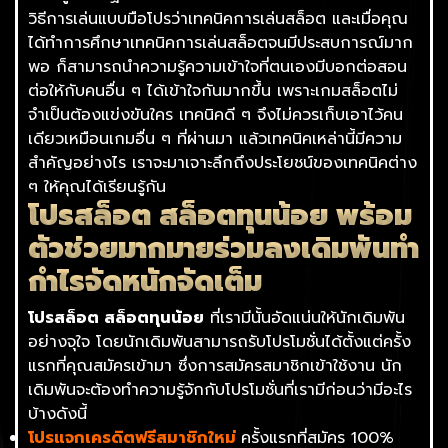
วิธีการเล่นแบบมือโปรว่าเทคนิคการเล่นสล็อต และเมื่อคุณ
ได้ทำการศึกษาเทคนิคการเล่นสล็อตจนมีประสบการณ์มาก
พอ ก็สามารถนำความรู้ความเข้าใจที่ตนเองมีบอกต่อสอน
ต่อให้กับคนอื่น ๆ ได้เข้าใจกันมากขึ้น เพราะเกมสล็อตไม่
จำเป็นต้องแข่งขันใคร เทคนิคดี ๆ จึงไม่ควรเก็บเอาไว้คน
เดียวเหมือนเกมอื่น ๆ ที่ผ่านมา แล้วเทคนิคเหล่านี้มีความ
สำคัญอย่างไร เราจะมาเจาะลึกถึงประโยชน์ของเทคนิคต่าง
ๆ ให้คุณได้เรียนรู้กัน
โปรสล็อต สล็อตทุนน้อย
พร้อม
ตัวช่วยมากมายร่วมลงเดิมพันทำ
กำไรจัดหนักจัดเต็ม
โปรสล็อต สล็อตทุนน้อย
ที่เรามีนั้นอัดแน่นให้นักเดิมพัน
อย่างจุใจ โดยนักเดิมพันสามารถรับโปรโมชั่นได้ตั้งแต่ครั้ง
แรกที่คุณสมัครเข้ามา ซึ่งการสมัครสมาชิกเข้าใช้งาน นัก
เดิมพันจะต้องทำความรู้จักกับโปรโมชั่นที่เรามีก่อนว่ามีอะไร
บ้างดังนี้
โปรแจกเครดิตฟรีสมาชิกใหม่
ครั้งแรกที่สมัคร 100%