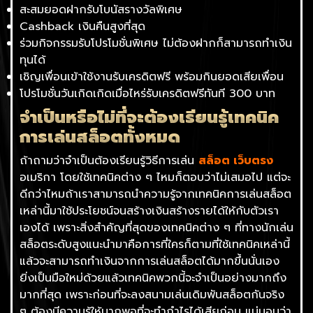
สะสมยอดฝากรับโบนัสรางวัลพิเศษ
Cashback เงินคืนสูงที่สุด
ร่วมกิจกรรมรับโปรโมชั่นพิเศษ ไม่ต้องฝากก็สามารถทำเงิน
ทุนได้
เชิญเพื่อนเข้าใช้งานรับเครดิตฟรี พร้อมกินยอดเสียเพื่อน
โปรโมชั่นวันเกิดเกิดเมื่อไหร่รับเครดิตฟรีทันที 300 บาท
จำเป็นหรือไม่ที่จะต้องเรียนรู้เทคนิค
การเล่นสล็อตทั้งหมด
ถ้าถามว่าจำเป็นต้องเรียนรู้วิธีการเล่น
สล็อต เว็บตรง
อเมริกา โดยใช้เทคนิคต่าง ๆ ไหมก็ตอบว่าไม่เสมอไป แต่จะ
ดีกว่าไหมถ้าเราสามารถนำความรู้จากเทคนิคการเล่นสล็อต
เหล่านี้มาใช้ประโยชน์จนสร้างเงินสร้างรายได้ให้กับตัวเรา
เองได้ เพราะสิ่งสำคัญที่สุดของเทคนิคต่าง ๆ ที่ทางนักเล่น
สล็อตระดับสูงแนะนำมาคือการที่ใครก็ตามที่ใช้เทคนิคเหล่านี้
แล้วจะสามารถทำเงินจากการเล่นสล็อตได้มากขึ้นนั่นเอง
ยิ่งเป็นมือใหม่ด้วยแล้วเทคนิคพวกนี้จะจำเป็นอย่างมากถึง
มากที่สุด เพราะก่อนที่จะลงสนามเล่นเดิมพันสล็อตกันจริง
ๆ ต้องมีความรู้ให้มากพอที่จะทำกำไรได้เสียก่อน แน่นอนว่า