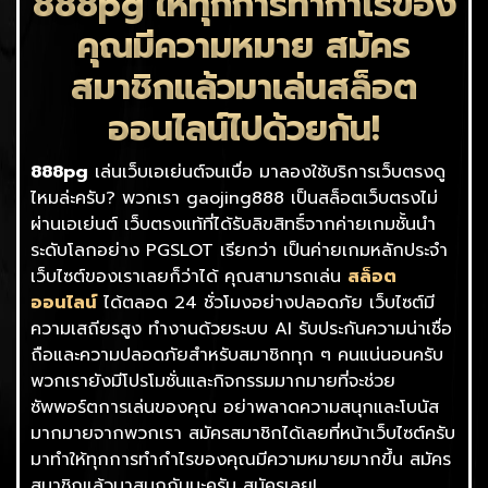
888pg ให้ทุกการทำกำไรของ
คุณมีความหมาย สมัคร
สมาชิกแล้วมาเล่นสล็อต
ออนไลน์ไปด้วยกัน!
888pg
เล่นเว็บเอเย่นต์จนเบื่อ มาลองใช้บริการเว็บตรงดู
ไหมล่ะครับ? พวกเรา gaojing888 เป็นสล็อตเว็บตรงไม่
ผ่านเอเย่นต์ เว็บตรงแท้ที่ได้รับลิขสิทธิ์จากค่ายเกมชั้นนำ
ระดับโลกอย่าง PGSLOT เรียกว่า เป็นค่ายเกมหลักประจำ
เว็บไซต์ของเราเลยก็ว่าได้ คุณสามารถเล่น
สล็อต
ออนไลน์
ได้ตลอด 24 ชั่วโมงอย่างปลอดภัย เว็บไซต์มี
ความเสถียรสูง ทำงานด้วยระบบ AI รับประกันความน่าเชื่อ
ถือและความปลอดภัยสำหรับสมาชิกทุก ๆ คนแน่นอนครับ
พวกเรายังมีโปรโมชั่นและกิจกรรมมากมายที่จะช่วย
ซัพพอร์ตการเล่นของคุณ อย่าพลาดความสนุกและโบนัส
มากมายจากพวกเรา สมัครสมาชิกได้เลยที่หน้าเว็บไซต์ครับ
มาทำให้ทุกการทำกำไรของคุณมีความหมายมากขึ้น สมัคร
สมาชิกแล้วมาสนุกกันนะครับ สมัครเลย!