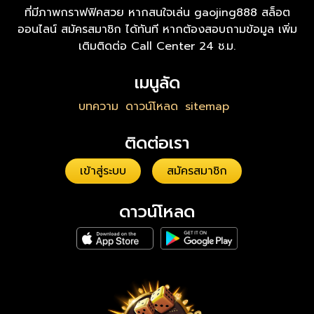
ที่มีภาพกราฟฟิคสวย หากสนใจเล่น gaojing888 สล็อต
ออนไลน์ สมัครสมาชิก ได้ทันที หากต้องสอบถามข้อมูล เพิ่ม
เติมติดต่อ Call Center 24 ช.ม.
เมนูลัด
บทความ
ดาวน์โหลด
sitemap
ติดต่อเรา
เข้าสู่ระบบ
สมัครสมาชิก
ดาวน์โหลด