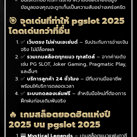
ข้อมูลของคุณจะถูกเก็บเป็นความลับอย่างเคร่งครัด
🎯
จุดเด่นที่ทำให้ pgslot 2025
โดดเด่นกว่าที่อื่น
✅
เว็บตรง ไม่ผ่านเอเย่นต์
– รับประกันการจ่ายเงิน
จริง ไม่มีล็อคผล
✅
รวมเกมสล็อตทุกแนว ทุกสไตล์
– จากค่ายดัง
เช่น PG SLOT, Joker Gaming, Pragmatic Play,
และอื่นๆ
✅
บริการลูกค้า 24 ชั่วโมง
– มีทีมงานมืออาชีพ
พร้อมให้บริการตลอดเวลา
✅
ระบบทดลองเล่นฟรี
– สำหรับมือใหม่ที่ต้องการ
ฝึกฝนก่อนเดิมพันจริง
🔥
เกมสล็อตยอดฮิตแห่งปี
2025 บน pgslot 2025
🎰
Mystical Legends
– เกมสล็อตแนวแฟนตาซี