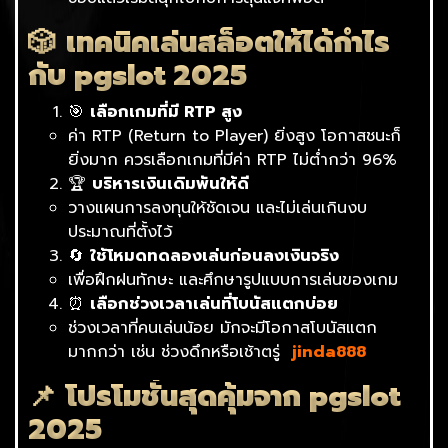
🎲
เทคนิคเล่นสล็อตให้ได้กำไร
กับ pgslot 2025
🎯
เลือกเกมที่มี RTP สูง
ค่า RTP (Return to Player) ยิ่งสูง โอกาสชนะก็
ยิ่งมาก ควรเลือกเกมที่มีค่า RTP ไม่ต่ำกว่า 96%
🏆
บริหารเงินเดิมพันให้ดี
วางแผนการลงทุนให้ชัดเจน และไม่เล่นเกินงบ
ประมาณที่ตั้งไว้
🔄
ใช้โหมดทดลองเล่นก่อนลงเงินจริง
เพื่อฝึกฝนทักษะ และศึกษารูปแบบการเล่นของเกม
⏰
เลือกช่วงเวลาเล่นที่โบนัสแตกบ่อย
ช่วงเวลาที่คนเล่นน้อย มักจะมีโอกาสโบนัสแตก
มากกว่า เช่น ช่วงดึกหรือเช้าตรู่
jinda888
📌
โปรโมชั่นสุดคุ้มจาก pgslot
2025