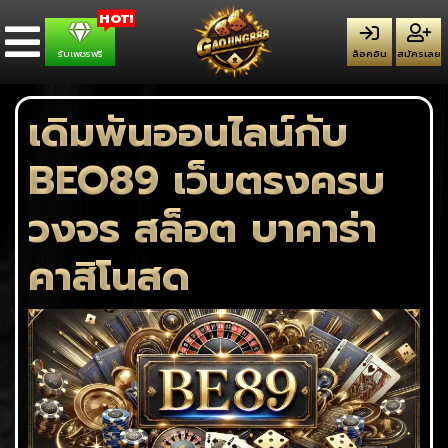
รับเพชรฟรี
ล็อคอิน
สมัครเลย
เดิมพันออนไลน์กับ
BEO89 เว็บตรงครบ
วงจร สล็อต บาคาร่า
คาสิโนสด