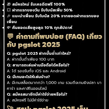
🎁
สมัครใหม่ รับเครดิตฟรี 100%
💥
ฝากแรกของวัน รับโบนัสเพิ่ม 50%
🎉
แนะนำเพื่อน รับโบนัส 20% จากยอดฝากแรกของ
เพื่อน
💸
คืนยอดเสียสูงสุด 10% ทุกสัปดาห์
💬
คำถามที่พบบ่อย (FAQ) เกี่ยว
กับ pgslot 2025
Q: pgslot 2025 ฝากขั้นต่ำเท่าไหร่?
A: ฝากขั้นต่ำเพียง 100 บาท
Q: สามารถเล่นผ่านมือถือได้หรือไม่?
A: ได้ รองรับทั้ง iOS และ Android
Q: มีเกมอะไรให้เล่นบ้าง?
A: มีเกมสล็อตมากกว่า 1,000 เกม รวมถึงเกมยิงปลา บา
คาร่า และคาสิโนออนไลน์
Q: สมัครสมาชิกมีค่าใช้จ่ายหรือไม่?
A: สมัครฟรี ไม่มีค่าใช้จ่าย