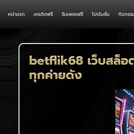
หน้าแรก
เครดิตฟรี
รับเพชรฟรี
โปรโมชั่น
กิจกรร
betflik68 เว็บสล็
ทุกค่ายดัง