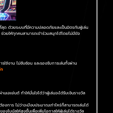
ี่สุด ด้วยระบบที่มีความปลอดภัยและเป็นมิตรกับผู้เล่น
นต่ำ ช่วยให้ทุกคนสามารถเข้าร่วมสนุกได้โดยไม่มีข้อ
ใช้งาน ไม่ซับซ้อน และรองรับการเล่นทั้งผ่าน
ัก
เย่นต์ ทำให้มั่นใจได้ว่าผู้เล่นจะได้รับเงินรางวัล
ต้องการ ไม่ว่าจะมีงบประมาณเท่าไหร่ก็สามารถเล่นได้
นัสให้สูงขึ้นเพื่อเพิ่มโอกาสให้ผู้เล่นได้รางวัล