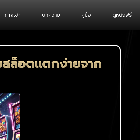
ทางเข้า
บทความ
คู่มือ
ดูหนังฟรี
มสล็อตแตกง่ายจาก