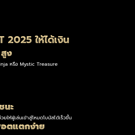
 2025 ให้ได้เงิน
 สูง
inja หรือ Mystic Treasure
สชนะ
ช่วยให้ผู้เล่นเข้าสู่โหมดโบนัสได้เร็วขึ้น
คพอตแตกง่าย