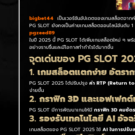
bigbet44
เป็นเวอร์ชันอัปเดตของเกมสล็อตจากค่าย P
PG SLOT ยังคงเป็นค่ายเกมสล็อตออนไลน์อันดับ 1 ท
pgzeed89
ในปี 2025 นี้ PG SLOT ได้เพิ่มเกมสล็อตใหม่ ๆ พ
อย่างราบรื่นและมีโอกาสทำกำไรได้มากขึ้น
จุดเด่นของ PG SLOT 2025
1.
เกมสล็อตแตกง่าย อัตราการ
PG SLOT 2025 ได้ปรับปรุง
ค่า RTP (Return to P
ง่ายขึ้น
2.
กราฟิก 3D และเอฟเฟกต์
PG SLOT มีการพัฒนาเกมให้มี
กราฟิก 3D คมชัด
3.
รองรับเทคโนโลยี AI อัจฉ
เกมสล็อตของ PG SLOT 2025 ใช้
AI ในการปรับ