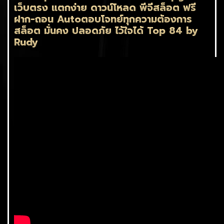
เว็บตรง แตกง่าย ดาวน์โหลด พีจีสล็อต ฟรี
ฝาก-ถอน Autoตอบโจทย์ทุกความต้องการ
สล็อต มั่นคง ปลอดภัย ไว้ใจได้ Top 84 by
Rudy