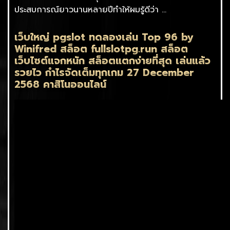
ประสบการณ์ยาวนานหลายปีทำให้ผมรู้ดีว่า …
เว็บใหญ่ pgslot ทดลองเล่น Top 96 by
Winifred สล็อต fullslotpg.run สล็อต
เว็บไซต์แจกหนัก สล็อตแตกง่ายที่สุด เล่นแล้ว
รวยไว กำไรจัดเต็มทุกเกม 27 December
2568 คาสิโนออนไลน์