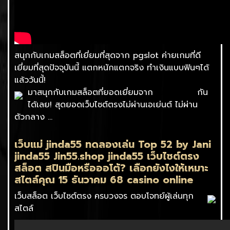
สนุกกับเกมสล็อตที่เยี่ยมที่สุดจาก pgslot ค่ายเกมที่ดี
เยี่ยมที่สุดปัจจุบันนี้ แตกหนักแตกจริง ทำเงินแบบฟินๆได้
แล้ววันนี้!
มาสนุกกับเกมสล็อตที่ยอดเยี่ยมจาก
fullslotpg
กัน
ได้เลย! สุดยอดเว็บไซต์ตรงไม่ผ่านเอเย่นต์ ไม่ผ่าน
ตัวกลาง …
เว็บแม่ jinda55 ทดลองเล่น Top 52 by Jani
jinda55 Jin55.shop jinda55 เว็บไซต์ตรง
สล็อต สปินมือหรือออโต้? เลือกยังไงให้เหมาะ
สไตล์คุณ 15 ธันวาคม 68 casino online
เว็บสล็อต เว็บไซต์ตรง ครบวงจร ตอบโจทย์ผู้เล่นทุก
สไตล์