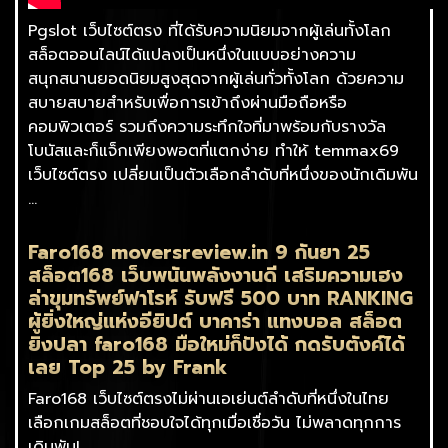
Pgslot เว็บไซต์ตรง ที่ได้รับความนิยมจากผู้เล่นทั้งโลก
สล็อตออนไลน์ได้แปลงเป็นหนึ่งในแบบอย่างความ
สนุกสนานยอดนิยมสูงสุดจากผู้เล่นทั่วทั้งโลก ด้วยความ
สบายสบายสำหรับเพื่อการเข้าถึงผ่านมือถือหรือ
คอมพิวเตอร์ รวมถึงความระทึกใจที่มาพร้อมกับรางวัล
โบนัสและก็แจ็กเพียงพอตที่แตกง่าย ทำให้ temmax69
เว็บไซต์ตรง เปลี่ยนเป็นตัวเลือกลำดับที่หนึ่งของนักเดิมพัน
…
Faro168 moversreview.in 9 กันยา 25
สล็อต168 เว็บพนันพลังงานดี เสริมความเฮง
ล่าขุมทรัพย์ฟาโรห์ รับฟรี 500 บาท RANKING
ผู้ยิ่งใหญ่แห่งอียิปต์ บาคาร่า แทงบอล สล็อต
ยิงปลา faro168 มือใหม่ก็ปังได้ กดรับตังค์ได้
เลย Top 25 by Frank
Faro168 เว็บไซต์ตรงไม่ผ่านเอเย่นต์ลำดับที่หนึ่งในไทย
เลือกเกมสล็อตที่ชอบใจได้ทุกเมื่อเชื่อวัน ไม่พลาดทุกการ
เดิมพัน!