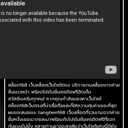
สล็อต168 เว็บสล็อตเว็บไซต์ตรง บริการเกมสล็อตจากค่าย
ชั้นแนวหน้า พร้อมโปรโมชั่นเครดิตฟรีจัดเต็ม
สวัสดีนะครับทุกคน! หากคุณกำลังมองหาเว็บไซต์
สล็อต168เว็บตรงที่น่าเชื่อถือและก็ให้ความคุ้มค่าเยอะที่สุด
ผมขอเสนอแนะ tangtem168 เว็บสล็อตที่รวมเกมจากค่าย
ชั้นหนึ่งเยอะมากและมาพร้อมกับโปรโมชั่นเครดิตฟรีที่แจก
กันแบบไม่ยั้ง หลายท่านอาจจะสงสัยว่าเว็บไซต์แห่งนี้ดียัง