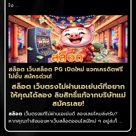
ไง …
สล็อต เว็บสล็อต PG เปิดใหม่ แจกเครดิตฟรี
ไม่อั้น สมัครด่วน!
สล็อต เว็บตรงไม่ผ่านเอเย่นต์ที่อยาก
ให้คุณได้ลอง ลิขสิทธิ์แท้จากบริษัทแม่
สมัครเลย!
สล็อต
เว็บตรงแท้ไม่ผ่านเอเย่นต์ ลองเลยไหมล่ะครับ?
หากคุณกำลังมองหาเว็บสล็อตออนไลน์ใหม่ ๆ อยู่ล่ะก็
…