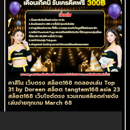
คาสิโน เว็บตรง สล็อต168 ทดลองเล่น Top
31 by Doreen สล็อต tangtem168.asia 23
สล็อต168 เว็บไซต์ตรง รวมเกมสล็อตค่ายดัง
เล่นง่ายทุกเกม March 68