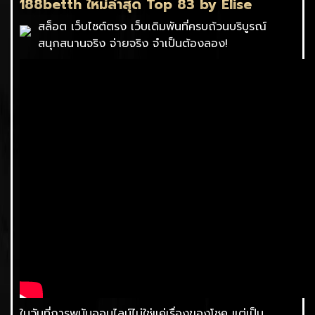
188betth ใหม่ล่าสุด Top 83 by Elise
สล็อต เว็บไซต์ตรง เว็บเดิมพันที่ครบถ้วนบริบูรณ์
สนุกสนานจริง จ่ายจริง จำเป็นต้องลอง!
ในวันที่การพนันออนไลน์ไม่ใช่แค่เรื่องของโชค แต่เป็น