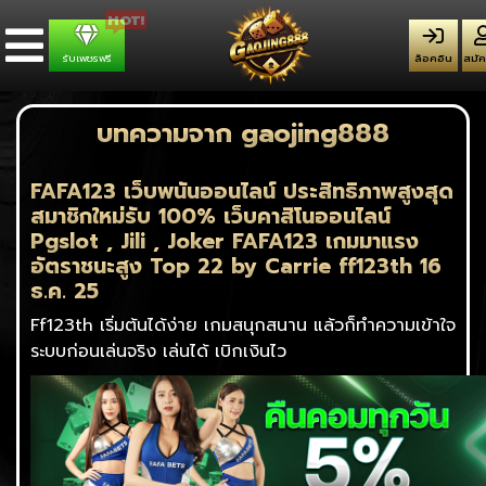
รับเพชรฟรี
ล็อคอิน
สมั
บทความจาก gaojing888
FAFA123 เว็บพนันออนไลน์ ประสิทธิภาพสูงสุด
สมาชิกใหม่รับ 100% เว็บคาสิโนออนไลน์
Pgslot , Jili , Joker FAFA123 เกมมาแรง
อัตราชนะสูง Top 22 by Carrie ff123th 16
ธ.ค. 25
Ff123th เริ่มต้นได้ง่าย เกมสนุกสนาน แล้วก็ทำความเข้าใจ
ระบบก่อนเล่นจริง เล่นได้ เบิกเงินไว