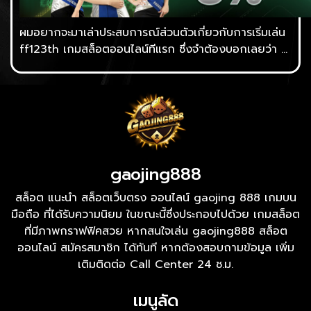
ผมอยากจะมาเล่าประสบการณ์ส่วนตัวเกี่ยวกับการเริ่มเล่น
ff123th เกมสล็อตออนไลน์ทีแรก ซึ่งจำต้องบอกเลยว่า …
gaojing888
สล็อต แนะนำ สล็อตเว็บตรง ออนไลน์ gaojing 888 เกมบน
มือถือ ที่ได้รับความนิยม ในขณะนี้ซึ่งประกอบไปด้วย เกมสล็อต
ที่มีภาพกราฟฟิคสวย หากสนใจเล่น gaojing888 สล็อต
ออนไลน์ สมัครสมาชิก ได้ทันที หากต้องสอบถามข้อมูล เพิ่ม
เติมติดต่อ Call Center 24 ช.ม.
เมนูลัด