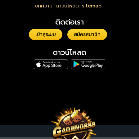
บทความ
ดาวน์โหลด
sitemap
ติดต่อเรา
เข้าสู่ระบบ
สมัครสมาชิก
ดาวน์โหลด