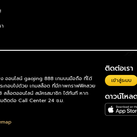
!
หา
ติดต่อเรา
ง ออนไลน์ gaojing 888 เกมบนมือถือ ที่ได้
เข้าสู่ระบบ
งประกอบไปด้วย เกมสล็อต ที่มีภาพกราฟฟิคสวย
 สล็อตออนไลน์ สมัครสมาชิก ได้ทันที หาก
ดาวน์โหล
ติมติดต่อ Call Center 24 ช.ม.
temap