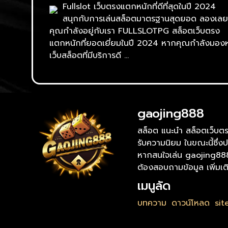
Fullslot เว็บตรงแตกหนักที่ดีที่สุดในปี 2024
สนุกกับการเล่นสล็อตมาตรฐานสุดยอด ลองเลย
คุณกำลังอยู่กับเรา FULLSLOTPG สล็อตเว็บตรง
แตกหนักที่ยอดเยี่ยมในปี 2024 หากคุณกำลังมอง
เว็บสล็อตที่มีบริการดี …
gaojing888
สล็อต แนะนำ สล็อตเว็บตร
รับความนิยม ในขณะนี้ซึ่
หากสนใจเล่น gaojing888
ต้องสอบถามข้อมูล เพิ่มเ
เมนูลัด
บทความ
ดาวน์โหลด
si