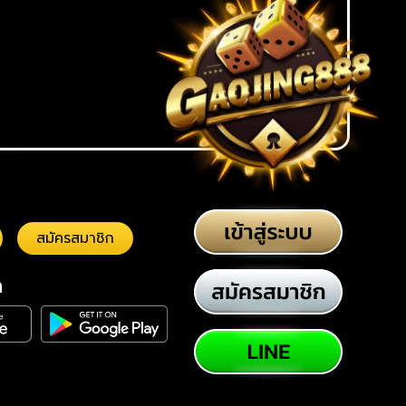
สมัครสมาชิก
ด