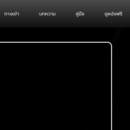
ทางเข้า
บทความ
คู่มือ
ดูหนังฟรี