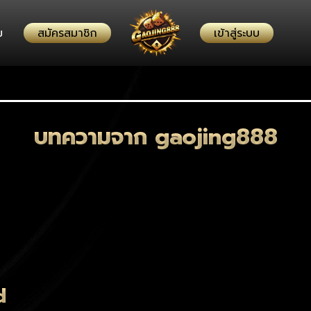
ม
สมัครสมาชิก
เข้าสู่ระบบ
บทความจาก gaojing888
d