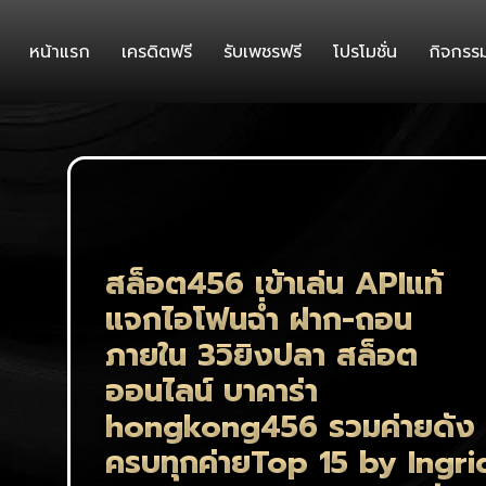
หน้าแรก
เครดิตฟรี
รับเพชรฟรี
โปรโมชั่น
กิจกรร
สล็อต456 เข้าเล่น APIแท้
แจกไอโฟนฉ่ำ ฝาก-ถอน
ภายใน 3วิยิงปลา สล็อต
ออนไลน์ บาคาร่า
hongkong456 รวมค่ายดัง
ครบทุกค่ายTop 15 by Ingri