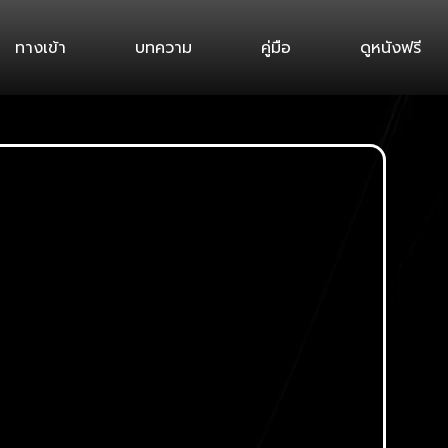
ทางเข้า
บทความ
คู่มือ
ดูหนังฟรี