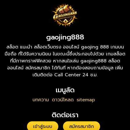
gaojing888
สล็อต แนะนำ สล็อตเว็บตรง ออนไลน์ gaojing 888 เกมบน
มือถือ ที่ได้รับความนิยม ในขณะนี้ซึ่งประกอบไปด้วย เกมสล็อต
ที่มีภาพกราฟฟิคสวย หากสนใจเล่น gaojing888 สล็อต
ออนไลน์ สมัครสมาชิก ได้ทันที หากต้องสอบถามข้อมูล เพิ่ม
เติมติดต่อ Call Center 24 ช.ม.
เมนูลัด
บทความ
ดาวน์โหลด
sitemap
ติดต่อเรา
เข้าสู่ระบบ
สมัครสมาชิก