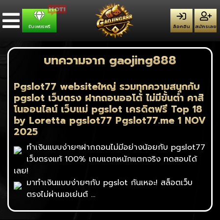
รับเพชรฟรี
ล็อคอิน
สมัครเลย
บทความจาก gaojing888
Pgslot77 websiteใหญ่ รวมทุกความสนุกกับ
pgslot เว็บตรง ฝากถอนออโต้ ไม่มีขั้นต่ำ คาสิ
โนออนไลน์ เว็บแม่ pgslot เครดิตฟรี Top 18
by Loretta pgslot77 Pgslot77.me 1 NOV
2025
ทำเงินแบบง่ายๆฝากถอนไม่มีอย่างน้อยกับ pgslot77
เว็บตรงแท้ 100% เกมแตกหนักแตกจริง ทดสอบได้
เลย!
มาทำเงินแบบง่ายๆกับ pgslot กันเหอะ! สล็อตเว็บ
ตรงไม่ผ่านเอเย่นต์ …