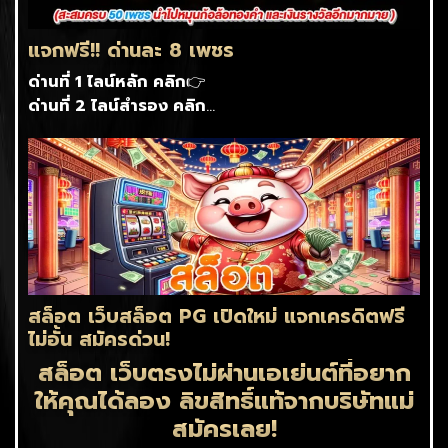
แจกฟรี!! ด่านละ 8 เพชร
ด่านที่ 1 ไลน์หลัก คลิก
👉
bit.ly/3SDTL6p
ด่านที่ 2 ไลน์สำรอง คลิก
…
สล็อต เว็บสล็อต PG เปิดใหม่ แจกเครดิตฟรี
ไม่อั้น สมัครด่วน!
สล็อต เว็บตรงไม่ผ่านเอเย่นต์ที่อยาก
ให้คุณได้ลอง ลิขสิทธิ์แท้จากบริษัทแม่
สมัครเลย!