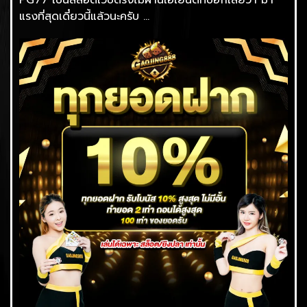
PG77 เป็นสล็อตเว็บตรงไม่ผ่านเอเย่นต์ที่บอกเลยว่า มา
แรงที่สุดเดี๋ยวนี้แล้วนะครับ …