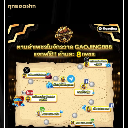
ทุกยอดฝาก
…