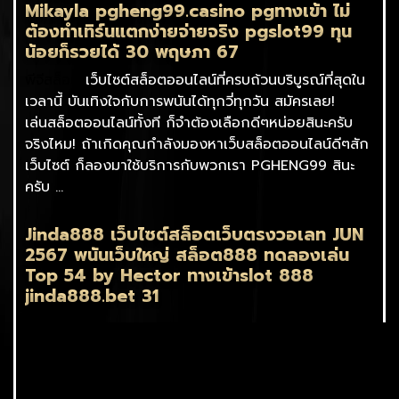
Mikayla pgheng99.casino pgทางเข้า ไม่
ต้องทำเทิร์นแตกง่ายจ่ายจริง pgslot99 ทุน
น้อยก็รวยได้ 30 พฤษภา 67
พีจีสล็อต
เว็บไซต์สล็อตออนไลน์ที่ครบถ้วนบริบูรณ์ที่สุดใน
เวลานี้ บันเทิงใจกับการพนันได้ทุกวี่ทุกวัน สมัครเลย!
เล่นสล็อตออนไลน์ทั้งที ก็จำต้องเลือกดีๆหน่อยสินะครับ
จริงไหม! ถ้าเกิดคุณกำลังมองหาเว็บสล็อตออนไลน์ดีๆสัก
เว็บไซต์ ก็ลองมาใช้บริการกับพวกเรา PGHENG99 สินะ
ครับ …
Jinda888 เว็บไซต์สล็อตเว็บตรงวอเลท JUN
2567 พนันเว็บใหญ่ สล็อต888 ทดลองเล่น
Top 54 by Hector ทางเข้าslot 888
jinda888.bet 31