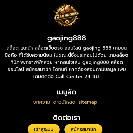
gaojing888
สล็อต แนะนำ สล็อตเว็บตรง ออนไลน์ gaojing 888 เกมบน
มือถือ ที่ได้รับความนิยม ในขณะนี้ซึ่งประกอบไปด้วย เกมสล็อต
ที่มีภาพกราฟฟิคสวย หากสนใจเล่น gaojing888 สล็อต
ออนไลน์ สมัครสมาชิก ได้ทันที หากต้องสอบถามข้อมูล เพิ่ม
เติมติดต่อ Call Center 24 ช.ม.
เมนูลัด
บทความ
ดาวน์โหลด
sitemap
ติดต่อเรา
เข้าสู่ระบบ
สมัครสมาชิก