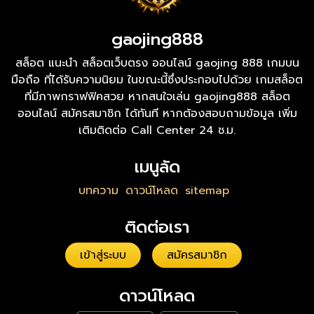
gaojing888
สล็อต แนะนำ สล็อตเว็บตรง ออนไลน์ gaojing 888 เกมบน
มือถือ ที่ได้รับความนิยม ในขณะนี้ซึ่งประกอบไปด้วย เกมสล็อต
ที่มีภาพกราฟฟิคสวย หากสนใจเล่น gaojing888 สล็อต
ออนไลน์ สมัครสมาชิก ได้ทันที หากต้องสอบถามข้อมูล เพิ่ม
เติมติดต่อ Call Center 24 ช.ม.
เมนูลัด
บทความ
ดาวน์โหลด
sitemap
ติดต่อเรา
เข้าสู่ระบบ
สมัครสมาชิก
ดาวน์โหลด