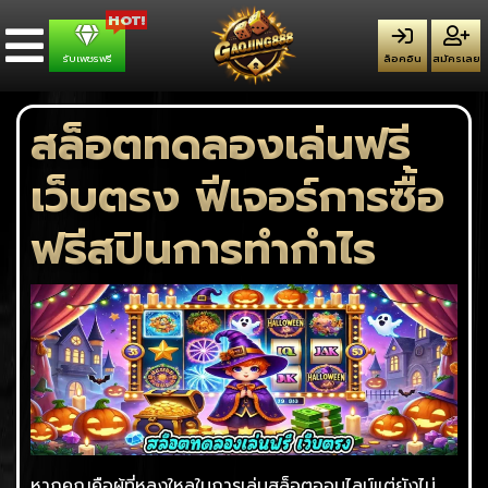
รับเพชรฟรี
ล็อคอิน
สมัครเลย
สล็อตทดลองเล่นฟรี
เว็บตรง ฟีเจอร์การซื้อ
ฟรีสปินการทำกำไร
หากคุณคือผู้ที่หลงใหลในการเล่นสล็อตออนไลน์แต่ยังไม่