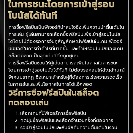
ในการชนะโดยการเข้าสู่รอบ
โบนัสได้ทันที
การซื้อฟรีสปินเป็นฟีเจอร์ที่น่าสนใจซึ่งเพิ่มความน่าตื่นเต้นใน
การเล่น ผู้เล่นสามารถเลือกซื้อฟรีสปินเพื่อเข้าสู่รอบโบนัส
ได้โดยไม่ต้องรอการจับคู่สัญลักษณ์ฟรีสปินในเกม ฟีเจอร์
นี้มีข้อดีในการทำกำไรที่มากขึ้น และทำให้รอบโบนัสของเกม
สล็อตกลายเป็นจุดเด่นที่ดึงดูดผู้เล่น
การซื้อฟรีสปินช่วยให้ผู้เล่นสามารถเพิ่มโอกาสในการชนะ
โดยการเข้าสู่รอบโบนัสได้ทันที ไม่ต้องรอคอยให้สัญลักษณ์
พิเศษปรากฏ ซึ่งเหมาะสำหรับผู้ที่ต้องการเร่งความรวดเร็ว
ในการเล่นและเพิ่มโอกาสในการได้แจ็คพอต
วิธีการซื้อฟรีสปินในสล็อต
ทดลองเล่น
เลือกเกมที่มีฟีเจอร์การซื้อฟรีสปิน
กดปุ่มซื้อฟรีสปินและเลือกจำนวนครั้งที่ต้องการ
รอเข้าสู่รอบโบนัสและสัมผัสกับความตื่นเต้นในรอบ