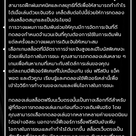
สามารถฝึกฝนเทคนิคและกลยุทธ์ที่ดีเพื่อให้สามารถทำกำไร
ได้เมื่อเล่นด้วยเงินจริง เคล็ดลับต่อไปนี้ช่วยให้การทดลอง
เล่นสล็อตสนุกและเป็นประโยชน์
การวางแผนการเดิมพันช่วยให้คุณมีการจัดการเงินที่ดี
ทดลองกำหนดจำนวนเงินที่คุณต้องการใช้ในการเดิมพัน
แต่ละครั้งและวางแผนการเดินเงินให้เหมาะสม
เลือกเกมสล็อตที่มีอัตราการจ่ายเงินสูงและมีโบนัสพิเศษจะ
ช่วยเพิ่มโอกาสในการชนะ คุณสามารถทดลองเล่นหลาย ๆ
เกมเพื่อค้นหาเกมที่เหมาะกับสไตล์การเล่นของคุณ
แต่ละเกมมีฟีเจอร์พิเศษที่ไม่เหมือนกัน เช่น ฟรีสปิน แจ็ค
พอต และตัวคูณ เรียนรู้และทดลองใช้ฟีเจอร์เหล่านี้เพื่อ
เข้าใจวิธีการทำงานของเกมและเพิ่มโอกาสในการชนะ
ทดลองเล่นสล็อตฟรีบนเว็บตรงนั้นเป็นทางเลือกที่ดีสำหรับ
ผู้ที่ต้องการทดลองเล่นเกมก่อนที่จะวางเดิมพันจริง โดย
คุณสามารถเลือกทดลองเล่นจากหลากหลายค่ายยอดนิยม
ได้อย่างอิสระ นอกจากนี้ฟีเจอร์การซื้อฟรีสปินยังเพิ่ม
โอกาสในการชนะและทำกำไรได้มากขึ้น สล็อตเว็บตรงเป็น