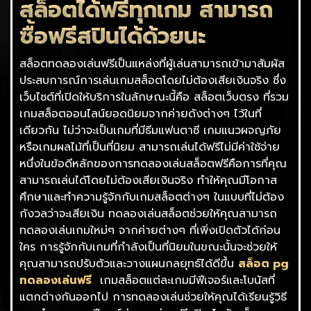
สล็อตได้ฟรีทุกเกม สามารถ
ซื้อฟรีสปินได้ด้วยนะ
สล็อตทดลองเล่นฟรีเป็นแหล่งที่ผู้เล่นสามารถเข้ามาสัมผัส
ประสบการณ์การเล่นเกมสล็อตโดยไม่ต้องเสียเงินจริง ซึ่ง
เว็บไซต์ที่เปิดให้บริการในลักษณะนี้คือ สล็อตเว็บตรง ที่รวม
เกมสล็อตออนไลน์ยอดนิยมจากค่ายดังต่างๆ ไว้ในที่
เดียวกัน ไม่ว่าจะเป็นเกมที่มีธีมแฟนตาซี เกมแนวผจญภัย
หรือเกมผลไม้ที่เป็นที่นิยม สามารถเล่นได้ฟรีไม่มีค่าใช้จ่าย
หนึ่งในข้อดีหลักของการทดลองเล่นสล็อตฟรีคือการที่คุณ
สามารถเล่นได้โดยไม่ต้องเสียเงินจริง ทำให้คุณมีโอกาส
ศึกษาและทำความรู้จักกับเกมสล็อตต่างๆ ในแบบที่ไม่ต้อง
กังวลว่าจะเสียเงิน ทดลองเล่นสล็อตช่วยให้คุณสามารถ
ทดลองเล่นเกมใหม่ๆ จากค่ายต่างๆ ที่เพิ่งเปิดตัวได้ก่อน
ใคร การรู้จักกับเกมที่กำลังเป็นที่นิยมในขณะนั้นจะช่วยให้
คุณสามารถปรับตัวและวางแผนกลยุทธ์ได้ดีขึ้น
สล็อต pg
ทดลองเล่นฟรี
เกมสล็อตแต่ละเกมมีฟีเจอร์และโบนัสที่
แตกต่างกันออกไป การทดลองเล่นช่วยให้คุณได้เรียนรู้วิธี