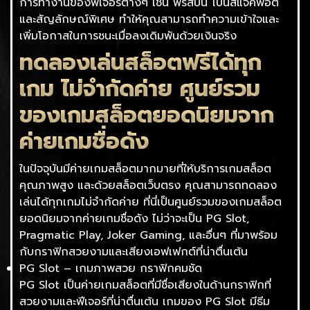
การทำงานของฟีเจอร์ต่างๆ เช่น ฟรีสปิน โบนัสแจ็คพอต
และสัญลักษณ์พิเศษ ทำให้คุณสามารถทำความเข้าใจและ
เพิ่มโอกาสในการชนะเมื่อลงเดิมพันด้วยเงินจริง
ทดลองเล่นสล็อตฟรีได้ทุก
เกม ไม่จำกัดค่าย ศูนย์รวม
ของเกมสล็อตยอดนิยมจาก
ค่ายเกมชื่อดัง
ในปัจจุบันมีค่ายเกมสล็อตมากมายที่ให้บริการเกมสล็อต
คุณภาพสูง และด้วยสล็อตเว็บตรง คุณสามารถทดลอง
เล่นได้ทุกเกมไม่จำกัดค่าย ที่นี่เป็นศูนย์รวมของเกมสล็อต
ยอดนิยมจากค่ายเกมชื่อดัง ไม่ว่าจะเป็น PG Slot,
Pragmatic Play, Joker Gaming, และอื่นๆ ที่มาพร้อม
กับกราฟิกสวยงามและเสียงเอฟเฟกต์ที่น่าตื่นเต้น
PG Slot – เกมภาพสวย กราฟิกคมชัด
PG Slot เป็นค่ายเกมสล็อตที่มีชื่อเสียงในด้านกราฟิกที่
สวยงามและฟีเจอร์ที่น่าตื่นเต้น เกมของ PG Slot มีธีม