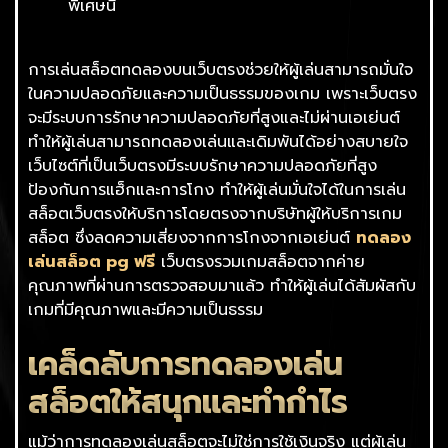
พิเศษนี้
การเล่นสล็อตทดลองบนเว็บตรงช่วยให้ผู้เล่นสามารถมั่นใจ
ในความปลอดภัยและความเป็นธรรมของเกม เพราะเว็บตรง
จะมีระบบการรักษาความปลอดภัยที่สูงและไม่ผ่านเอเย่นต์
ทำให้ผู้เล่นสามารถทดลองเล่นและเดิมพันได้อย่างสบายใจ
เว็บไซต์ที่เป็นเว็บตรงมีระบบรักษาความปลอดภัยที่สูง
ป้องกันการแฮ็กและการโกง ทำให้ผู้เล่นมั่นใจได้ในการเล่น
สล็อตเว็บตรงให้บริการโดยตรงจากบริษัทผู้ให้บริการเกม
สล็อต ซึ่งลดความเสี่ยงจากการโกงจากเอเย่นต์
ทดลอง
เล่นสล็อต pg ฟรี
เว็บตรงรวมเกมสล็อตจากค่าย
คุณภาพที่ผ่านการตรวจสอบมาแล้ว ทำให้ผู้เล่นได้สัมผัสกับ
เกมที่มีคุณภาพและมีความเป็นธรรม
เคล็ดลับการทดลองเล่น
สล็อตให้สนุกและทำกำไร
แม้ว่าการทดลองเล่นสล็อตจะไม่ใช่การใช้เงินจริง แต่ผู้เล่น