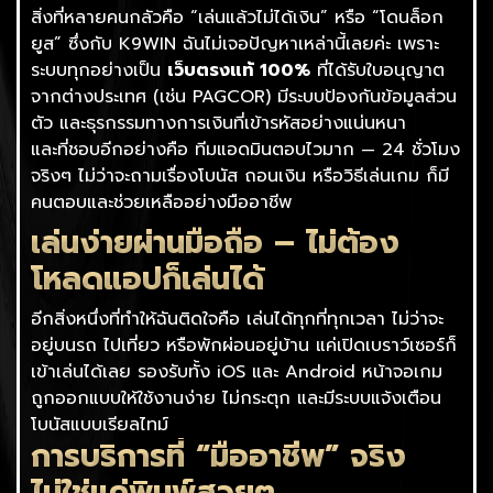
สิ่งที่หลายคนกลัวคือ “เล่นแล้วไม่ได้เงิน” หรือ “โดนล็อก
ยูส” ซึ่งกับ K9WIN ฉันไม่เจอปัญหาเหล่านี้เลยค่ะ เพราะ
ระบบทุกอย่างเป็น
เว็บตรงแท้ 100%
ที่ได้รับใบอนุญาต
จากต่างประเทศ (เช่น PAGCOR) มีระบบป้องกันข้อมูลส่วน
ตัว และธุรกรรมทางการเงินที่เข้ารหัสอย่างแน่นหนา
และที่ชอบอีกอย่างคือ ทีมแอดมินตอบไวมาก — 24 ชั่วโมง
จริงๆ ไม่ว่าจะถามเรื่องโบนัส ถอนเงิน หรือวิธีเล่นเกม ก็มี
คนตอบและช่วยเหลืออย่างมืออาชีพ
เล่นง่ายผ่านมือถือ – ไม่ต้อง
โหลดแอปก็เล่นได้
อีกสิ่งหนึ่งที่ทำให้ฉันติดใจคือ เล่นได้ทุกที่ทุกเวลา ไม่ว่าจะ
อยู่บนรถ ไปเที่ยว หรือพักผ่อนอยู่บ้าน แค่เปิดเบราว์เซอร์ก็
เข้าเล่นได้เลย รองรับทั้ง iOS และ Android หน้าจอเกม
ถูกออกแบบให้ใช้งานง่าย ไม่กระตุก และมีระบบแจ้งเตือน
โบนัสแบบเรียลไทม์
การบริการที่ “มืออาชีพ” จริง
ไม่ใช่แค่พิมพ์สวยๆ