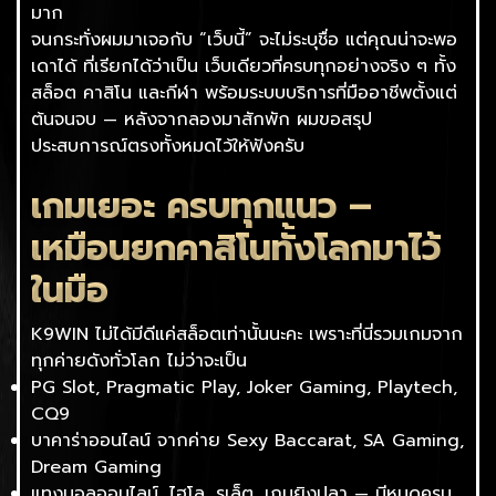
มาก
จนกระทั่งผมมาเจอกับ “เว็บนี้” จะไม่ระบุชื่อ แต่คุณน่าจะพอ
เดาได้ ที่เรียกได้ว่าเป็น เว็บเดียวที่ครบทุกอย่างจริง ๆ ทั้ง
สล็อต คาสิโน และกีฬา พร้อมระบบบริการที่มืออาชีพตั้งแต่
ต้นจนจบ — หลังจากลองมาสักพัก ผมขอสรุป
ประสบการณ์ตรงทั้งหมดไว้ให้ฟังครับ
เกมเยอะ ครบทุกแนว –
เหมือนยกคาสิโนทั้งโลกมาไว้
ในมือ
K9WIN ไม่ได้มีดีแค่สล็อตเท่านั้นนะคะ เพราะที่นี่รวมเกมจาก
ทุกค่ายดังทั่วโลก ไม่ว่าจะเป็น
PG Slot, Pragmatic Play, Joker Gaming, Playtech,
CQ9
บาคาร่าออนไลน์ จากค่าย Sexy Baccarat, SA Gaming,
Dream Gaming
แทงบอลออนไลน์, ไฮโล, รูเล็ต, เกมยิงปลา — มีหมดครบ