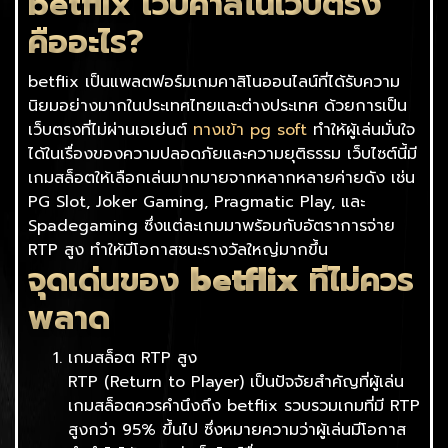
betflix เว็บคาสิโนเว็บตรง
คืออะไร?
betflix เป็นแพลตฟอร์มเกมคาสิโนออนไลน์ที่ได้รับความ
นิยมอย่างมากในประเทศไทยและต่างประเทศ ด้วยการเป็น
เว็บตรงที่ไม่ผ่านเอเย่นต์
ทางเข้า pg soft
ทำให้ผู้เล่นมั่นใจ
ได้ในเรื่องของความปลอดภัยและความยุติธรรม เว็บไซต์นี้มี
เกมสล็อตให้เลือกเล่นมากมายจากหลากหลายค่ายดัง เช่น
PG Slot, Joker Gaming, Pragmatic Play, และ
Spadegaming ซึ่งแต่ละเกมมาพร้อมกับอัตราการจ่าย
RTP สูง ทำให้มีโอกาสชนะรางวัลใหญ่มากขึ้น
จุดเด่นของ
betflix
ที่ไม่ควร
พลาด
เกมสล็อต RTP สูง
RTP (Return to Player) เป็นปัจจัยสำคัญที่ผู้เล่น
เกมสล็อตควรคำนึงถึง betflix รวบรวมเกมที่มี RTP
สูงกว่า 95% ขึ้นไป ซึ่งหมายความว่าผู้เล่นมีโอกาส