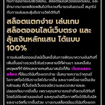
ที่มีการออกแบบสไตล์ใหม่, สล็อตธีมในหัวข้อยอดนิยม, และ
อีกมากมายเพลิดเพลินไปกับเกมที่มาแรงในขณะนี้ สนุกไป
กับการเล่นและลุ้นรับรางวัลได้ทันที
สล็อตแตกง่าย เล่นเกม
สล็อตออนไลน์เว็บตรง และ
ลุ้นเงินหลักแสน ได้แบบ
100%
การเล่นสล็อตออนไลน์เป็นหนึ่งในการพัฒนาความบันเทิงที่
เพิ่มขึ้นอย่างรวดเร็วในช่วงหลายปีที่ผ่านมา และหนึ่งใน
เหตุผลที่ทำให้คนหลายคนหันมาสนใจก็คือ
เว็บทดลอง
สล็อต
ที่มีแนวโน้มที่จะแตกง่าย นั่นหมายความว่าคุณมี
โอกาสที่จะได้รับรางวัลได้มากขึ้น และบางครั้งอาจเป็นเงิน
หลักแสน ที่เว็บไซต์เว็บตรงมีความสะดวกสบายและ
ปลอดภัยมากยิ่งขึ้น เพราะคุณสามารถเข้าถึงเกมได้ทันที
โดยไม่ต้องผ่านเอเย่นต์ และคุณยังมีโอกาสที่จะได้รับโบนัส
และรางวัลที่มากขึ้นด้วย บางเกมสล็อตมีแนวโน้มที่จะแตก