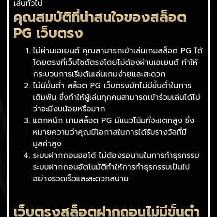
เล่นทั่วไป
คุณสมบัติที่น่าสนใจของสล็อต
PG เว็บตรง
ไม่ผ่านเอเยนต์ คุณสามารถเข้าเล่นเกมสล็อต PG ได้
โดยตรงที่เว็บไซต์ตรงโดยไม่ต้องผ่านเอเยนต์ ทำให้
กระบวนการเริ่มต้นเล่นเกมง่ายและสะดวก
ไม่มีขั้นต่ำ สล็อต PG เว็บตรงมักไม่มีขั้นต่ำในการ
เดิมพัน ซึ่งทำให้ผู้เล่นทุกคนสามารถเข้าร่วมเล่นได้ไม่
ว่าจะมีงบน้อยหรือมาก
แตกหนัก เกมสล็อต PG มีแนวโน้มที่จะแตกสูง ซึ่ง
หมายความว่าคุณมีโอกาสในการได้รับรางวัลที่มี
มูลค่าสูง
ระบบฝากถอนออโต้ ไม่ต้องรอนานในการทำธุรกรรม
ระบบฝากถอนอัตโนมัติทำให้การทำธุรกรรมเป็นไป
อย่างรวดเร็วและสะดวกสบาย
เว็บตรงสล็อตฝากถอนไม่มีขั้นต่ำ