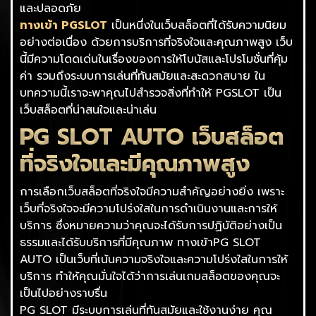
และปลอดภัย
ทางเข้า PGSLOT
เป็นหนึ่งในเว็บสล็อตที่ได้รับความนิยม
อย่างต่อเนื่อง ด้วยการบริการที่จริงใจและคุณภาพสูง เว็บ
นี้มีความโดดเด่นในเรื่องของการให้โบนัสและโปรโมชั่นที่คุ้ม
ค่า รวมถึงระบบการเล่นที่ทันสมัยและสะดวกสบาย ใน
บทความนี้เราจะพาคุณไปสำรวจสิ่งที่ทำให้ PGSLOT เป็น
เว็บสล็อตที่น่าสนใจและน่าเล่น
PG SLOT AUTO เว็บสล็อต
ที่จริงใจและมีคุณภาพสูง
การเลือกเว็บสล็อตที่จริงใจมีความสำคัญอย่างยิ่ง เพราะ
เว็บที่จริงใจจะมีความโปร่งใสในการดำเนินงานและการให้
บริการ ซึ่งหมายความว่าคุณจะได้รับการปฏิบัติอย่างเป็น
ธรรมและได้รับบริการที่มีคุณภาพ ทางเข้าPG SLOT
AUTO เป็นเว็บที่เน้นความจริงใจและความโปร่งใสในการให้
บริการ ทำให้คุณมั่นใจได้ว่าการเล่นเกมสล็อตของคุณจะ
เป็นไปอย่างราบรื่น
PG SLOT มีระบบการเล่นที่ทันสมัยและใช้งานง่าย คุณ