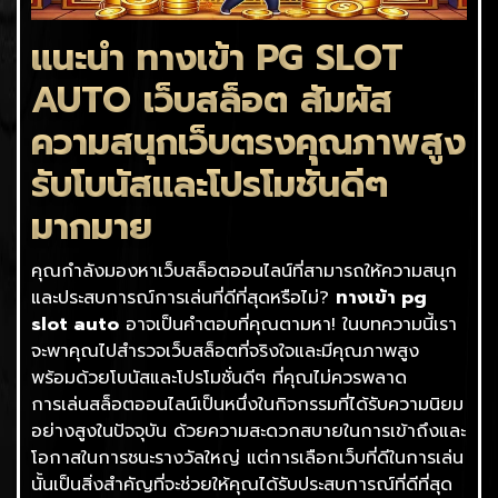
แนะนำ ทางเข้า PG SLOT
AUTO เว็บสล็อต สัมผัส
ความสนุกเว็บตรงคุณภาพสูง
รับโบนัสและโปรโมชั่นดีๆ
มากมาย
คุณกำลังมองหาเว็บสล็อตออนไลน์ที่สามารถให้ความสนุก
และประสบการณ์การเล่นที่ดีที่สุดหรือไม่?
ทางเข้า pg
slot auto
อาจเป็นคำตอบที่คุณตามหา! ในบทความนี้เรา
จะพาคุณไปสำรวจเว็บสล็อตที่จริงใจและมีคุณภาพสูง
พร้อมด้วยโบนัสและโปรโมชั่นดีๆ ที่คุณไม่ควรพลาด
การเล่นสล็อตออนไลน์เป็นหนึ่งในกิจกรรมที่ได้รับความนิยม
อย่างสูงในปัจจุบัน ด้วยความสะดวกสบายในการเข้าถึงและ
โอกาสในการชนะรางวัลใหญ่ แต่การเลือกเว็บที่ดีในการเล่น
นั้นเป็นสิ่งสำคัญที่จะช่วยให้คุณได้รับประสบการณ์ที่ดีที่สุด