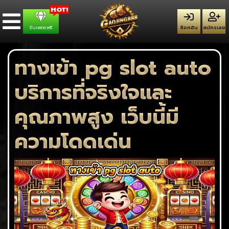
รับเพชรฟรี
ล็อคอิน
สมัครเลย
ทางเข้า pg slot auto
บริการที่จริงใจและ
คุณภาพสูง เว็บนี้มี
ความโดดเด่น