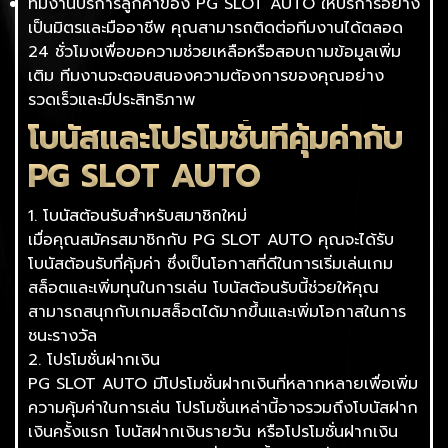
ทีมงานบริการลูกค้าของ PG SLOT AUTO ให้บริการอย่าง
เป็นมิตรและมืออาชีพ คุณสามารถติดต่อทีมงานได้ตลอด
24 ชั่วโมงเพื่อขอความช่วยเหลือหรือสอบถามข้อมูลเพิ่ม
เติม ทีมงานจะตอบสนองความต้องการของคุณอย่าง
รวดเร็วและมีประสิทธิภาพ
โบนัสและโปรโมชั่นที่คุ้มค่ากับ
PG SLOT AUTO
1. โบนัสต้อนรับสำหรับสมาชิกใหม่
เมื่อคุณสมัครสมาชิกกับ PG SLOT AUTO คุณจะได้รับ
โบนัสต้อนรับที่คุ้มค่า ซึ่งเป็นโอกาสที่ดีในการเริ่มเล่นเกม
สล็อตและเพิ่มทุนในการเล่น โบนัสต้อนรับนี้ช่วยให้คุณ
สามารถสนุกกับเกมสล็อตได้มากขึ้นและเพิ่มโอกาสในการ
ชนะรางวัล
2. โปรโมชั่นฝากเงิน
PG SLOT AUTO มีโปรโมชั่นฝากเงินที่หลากหลายเพื่อเพิ่ม
ความคุ้มค่าในการเล่น โปรโมชั่นเหล่านี้อาจรวมถึงโบนัสฝาก
เงินครั้งแรก โบนัสฝากเงินรายวัน หรือโปรโมชั่นฝากเงิน