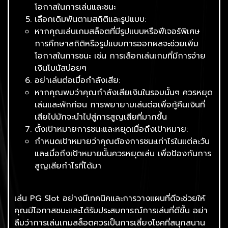
โอกาสในการเล่นและชนะ
เลือกเดิมพันตามสถิติและรูปแบบ:
หากคุณเล่นเกมสล็อตที่มีรูปแบบหรือฟีเจอร์พิเศษ
การศึกษาสถิติหรือรูปแบบการออกผลจะช่วยเพิ่ม
โอกาสในการชนะ เช่น การเลือกเล่นเกมที่มีการจ่าย
เงินโบนัสบ่อยๆ
อย่าเล่นต่อเมื่อกำลังเสีย:
หากคุณพบว่าคุณกำลังเสียเงินในรอบนั้นๆ ควรหยุด
เล่นและพักก่อน การพยายามเล่นต่อเพื่อกู้คืนเงินที่
เสียไปมักจะนำไปสู่การสูญเสียที่มากขึ้น
ตั้งเป้าหมายการชนะและหยุดเมื่อถึงเป้าหมาย:
กำหนดเป้าหมายว่าคุณต้องการชนะเท่าไรในแต่ละวัน
และเมื่อถึงเป้าหมายนั้นควรหยุดเล่น เพื่อป้องกันการ
สูญเสียกำไรที่ได้มา
เล่น PG Slot อย่างมีเทคนิคและการวางแผนที่ดีจะช่วยให้
คุณมีโอกาสชนะและได้รับประสบการณ์การเล่นที่ดีขึ้น อย่า
ลืมว่าการเล่นเกมสล็อตควรเป็นการเสี่ยงโชคที่สนุกสนาน