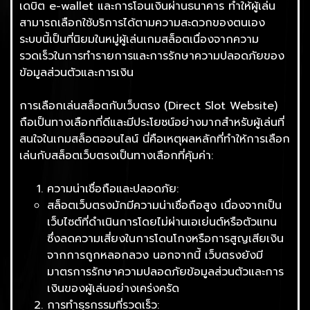
เดบิต e-wallet และการโอนเงินผ่านธนาคาร ทำให้ผู้เล่น
สามารถเลือกใช้บริการได้ตามความสะดวกของตนเอง
ระบบนี้เป็นที่นิยมในหมู่ผู้เล่นเกมสล็อตเนื่องจากความ
รวดเร็วในการทำรายการและการรักษาความปลอดภัยของ
ข้อมูลส่วนตัวและการเงิน
การเลือกเล่นสล็อตกับเว็บตรง (Direct Slot Website)
ถือเป็นทางเลือกที่ดีและมีประโยชน์อย่างมากสำหรับผู้เล่นที่
สนใจในเกมสล็อตออนไลน์ นี่คือเหตุผลหลักที่ทำให้การเลือก
เล่นกับสล็อตเว็บตรงเป็นทางเลือกที่คุ้มค่า:
ความน่าเชื่อถือและปลอดภัย:
สล็อตเว็บตรงมักมีความน่าเชื่อถือสูง เนื่องจากเป็น
เว็บไซต์ที่ดำเนินการโดยไม่ผ่านเอเย่นต์หรือตัวแทน
ซึ่งลดความเสี่ยงในการโดนโกงหรือการสูญเสียเงิน
จากการถูกหลอกลวง นอกจากนี้ เว็บตรงยังมี
มาตรการรักษาความปลอดภัยข้อมูลส่วนตัวและการ
เงินของผู้เล่นอย่างเคร่งครัด
การทำธุรกรรมที่รวดเร็ว: