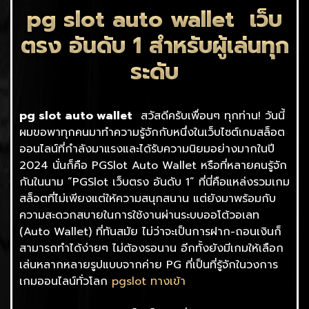
pg slot auto wallet เว็บ
ตรง อันดับ 1 สำหรับผู้เล่นทุก
ระดับ
pg slot auto wallet
สวัสดีครับเพื่อนๆ ทุกท่าน! วันนี้
ผมขอพาทุกคนมาทำความรู้จักกับหนึ่งในเว็บไซต์เกมสล็อต
ออนไลน์ที่กำลังมาแรงและได้รับความนิยมอย่างมากในปี
2024 นั่นก็คือ PGSlot Auto Wallet หรือที่หลายคนรู้จัก
กันในนาม “PGSlot เว็บตรง อันดับ 1” ที่นี่คือแหล่งรวมเกม
สล็อตที่ไม่เพียงแต่ให้ความสนุกสนาน แต่ยังมาพร้อมกับ
ความสะดวกสบายในการใช้งานผ่านระบบออโต้วอเลท
(Auto Wallet) ที่ทันสมัย ไม่ว่าจะเป็นการฝาก-ถอนเงินก็
สามารถทำได้ง่ายๆ ไม่ต้องรอนาน อีกทั้งยังมีเกมให้เลือก
เล่นหลากหลายรูปแบบจากค่าย PG ที่เป็นที่รู้จักในวงการ
เกมออนไลน์ทั่วโลก
pgslot ทางเข้า