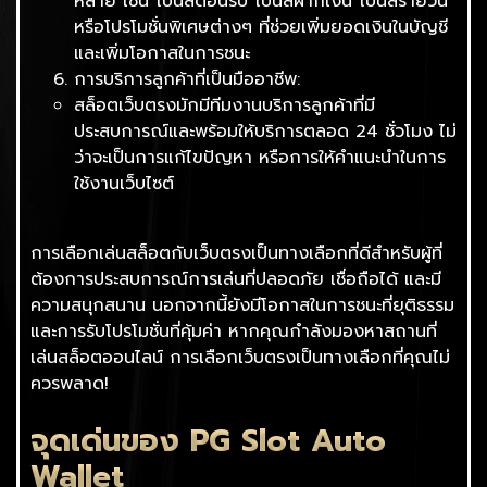
หลาย เช่น โบนัสต้อนรับ โบนัสฝากเงิน โบนัสรายวัน
หรือโปรโมชั่นพิเศษต่างๆ ที่ช่วยเพิ่มยอดเงินในบัญชี
และเพิ่มโอกาสในการชนะ
การบริการลูกค้าที่เป็นมืออาชีพ:
สล็อตเว็บตรงมักมีทีมงานบริการลูกค้าที่มี
ประสบการณ์และพร้อมให้บริการตลอด 24 ชั่วโมง ไม่
ว่าจะเป็นการแก้ไขปัญหา หรือการให้คำแนะนำในการ
ใช้งานเว็บไซต์
การเลือกเล่นสล็อตกับเว็บตรงเป็นทางเลือกที่ดีสำหรับผู้ที่
ต้องการประสบการณ์การเล่นที่ปลอดภัย เชื่อถือได้ และมี
ความสนุกสนาน นอกจากนี้ยังมีโอกาสในการชนะที่ยุติธรรม
และการรับโปรโมชั่นที่คุ้มค่า หากคุณกำลังมองหาสถานที่
เล่นสล็อตออนไลน์ การเลือกเว็บตรงเป็นทางเลือกที่คุณไม่
ควรพลาด!
จุดเด่นของ PG Slot Auto
Wallet