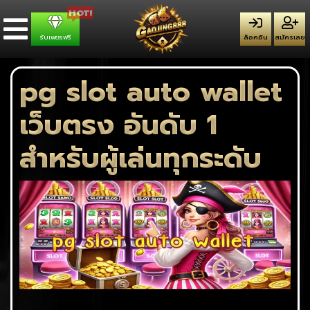
รับเพชรฟรี
ล็อคอิน
สมัครเลย
pg slot auto wallet
เว็บตรง อันดับ 1
สำหรับผู้เล่นทุกระดับ