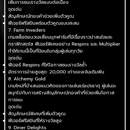
เพิ่มการชนะรางวัลแบบต่อเนื่อง
จุดเด่น
สัญลักษณ์ทองคำช่วยเพิ่มตัวคูณ
ฟีเจอร์ฟรีสปินพร้อมตัวคูณแบบสะสม
7. Farm Invaders
เกมสล็อตแนวเอเลี่ยนบุกฟาร์มที่มีเรื่องราวน่าสนใจและ
กราฟิกสดใส ฟีเจอร์พิเศษอย่าง Respins และ Multiplier
ทำให้เกมนี้เป็นที่นิยมในกลุ่มผู้เล่นทุกวัย
จุดเด่น
ฟีเจอร์ Respins ที่ให้โอกาสชนะรางวัลซ้ำ
อัตราการจ่ายสูงสุด: 20,000 เท่าของเงินเดิมพัน
8. Alchemy Gold
เกมใหม่ที่นำเสนอแนวคิดของการเล่นแร่แปรธาตุ ผู้เล่นจะ
สนุกไปกับการสร้างสัญลักษณ์ทองคำที่ช่วยเพิ่มโอกาส
การชนะ
จุดเด่น
สัญลักษณ์พิเศษที่เพิ่มตัวคูณ
ฟีเจอร์ฟรีสปินที่ให้รางวัลสูง
9. Diner Delights