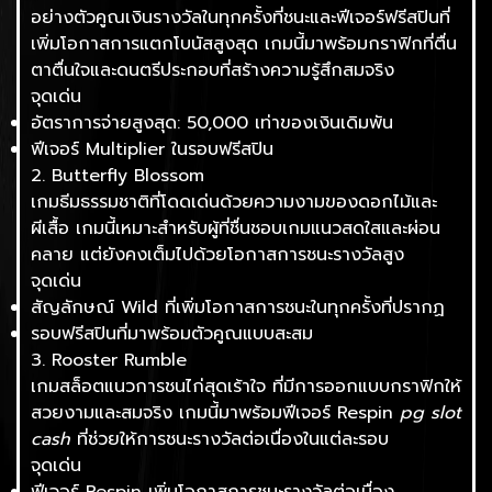
อย่างตัวคูณเงินรางวัลในทุกครั้งที่ชนะและฟีเจอร์ฟรีสปินที่
เพิ่มโอกาสการแตกโบนัสสูงสุด เกมนี้มาพร้อมกราฟิกที่ตื่น
ตาตื่นใจและดนตรีประกอบที่สร้างความรู้สึกสมจริง
จุดเด่น
อัตราการจ่ายสูงสุด: 50,000 เท่าของเงินเดิมพัน
ฟีเจอร์ Multiplier ในรอบฟรีสปิน
2. Butterfly Blossom
เกมธีมธรรมชาติที่โดดเด่นด้วยความงามของดอกไม้และ
ผีเสื้อ เกมนี้เหมาะสำหรับผู้ที่ชื่นชอบเกมแนวสดใสและผ่อน
คลาย แต่ยังคงเต็มไปด้วยโอกาสการชนะรางวัลสูง
จุดเด่น
สัญลักษณ์ Wild ที่เพิ่มโอกาสการชนะในทุกครั้งที่ปรากฏ
รอบฟรีสปินที่มาพร้อมตัวคูณแบบสะสม
3. Rooster Rumble
เกมสล็อตแนวการชนไก่สุดเร้าใจ ที่มีการออกแบบกราฟิกให้
สวยงามและสมจริง เกมนี้มาพร้อมฟีเจอร์ Respin
pg slot
cash
ที่ช่วยให้การชนะรางวัลต่อเนื่องในแต่ละรอบ
จุดเด่น
ฟีเจอร์ Respin เพิ่มโอกาสการชนะรางวัลต่อเนื่อง