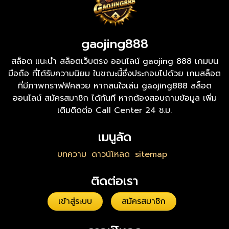
gaojing888
สล็อต แนะนำ สล็อตเว็บตรง ออนไลน์ gaojing 888 เกมบน
มือถือ ที่ได้รับความนิยม ในขณะนี้ซึ่งประกอบไปด้วย เกมสล็อต
ที่มีภาพกราฟฟิคสวย หากสนใจเล่น gaojing888 สล็อต
ออนไลน์ สมัครสมาชิก ได้ทันที หากต้องสอบถามข้อมูล เพิ่ม
เติมติดต่อ Call Center 24 ช.ม.
เมนูลัด
บทความ
ดาวน์โหลด
sitemap
ติดต่อเรา
เข้าสู่ระบบ
สมัครสมาชิก