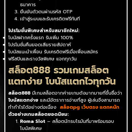
ธนาคาร
ยืนยันตัวตนผ่านรหัส OTP
เข้าสู่ระบบและรับเครดิตฟรีทันที
โปรโมชั่นพิเศษสำหรับสมาชิกใหม่:
โบนัสฝากครั้งแรก รับเพิ่ม 100%
โปรโมชั่นคืนยอดเสียรายสัปดาห์
โบนัสแนะนำเพื่อน รับเครดิตฟรีเมื่อเพื่อนสมัคร
ฟรีสปินและรางวัลพิเศษ แจกทุกวัน
สล็อต888 รวมเกมสล็อต
แตกง่าย โบนัสแตกไวทุกวัน
สล็อต888
มีเกมสล็อตจากค่ายเกมดังมากมายที่ขึ้นชื่อว่า
โบนัสแตกง่าย
และมีอัตราการจ่ายที่สูง ผู้เล่นจึงสามารถ
ทำกำไรได้อย่างต่อเนื่อง
สล็อตpg เว็บตรง แตกหนัก
ตัวอย่างเกมสล็อตยอดนิยม:
Roma Slot
– สล็อตนักรบโรมันที่มาพร้อมรอบ
โบนัสพิเศษ