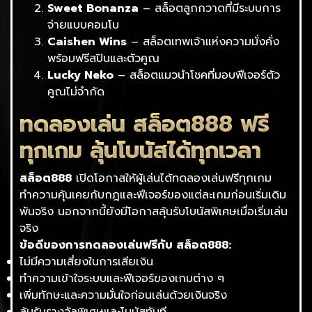
Sweet Bonanza
– สล็อตลูกกวาดที่มีระบบการ
จ่ายแบบคอมโบ
Caishen Wins
– สล็อตเทพเจ้าแห่งความมั่งคั่ง
พร้อมฟรีสปินและตัวคูณ
Lucky Neko
– สล็อตแมวนำโชคที่มอบฟีเจอร์ตัว
คูณไม่จำกัด
ทดลองเล่น สล็อต888 ฟรี
ทุกเกม ลุ้นโบนัสได้ทุกเวลา
สล็อต888
เปิดโอกาสให้ผู้เล่นได้ทดลองเล่นฟรีทุกเกม
ทำความคุ้นเคยกับกฎและฟีเจอร์ของแต่ละเกมก่อนเริ่มเดิม
พันจริง นอกจากนี้ยังมีโอกาสลุ้นรับโบนัสพิเศษเมื่อเริ่มเล่น
จริง
ข้อดีของการทดลองเล่นฟรีกับ สล็อต888:
ไม่มีความเสี่ยงในการเสียเงิน
ทำความเข้าใจระบบและฟีเจอร์ของเกมต่าง ๆ
เพิ่มทักษะและความมั่นใจก่อนเล่นด้วยเงินจริง
ลุ้นรับรางวัลพิเศษและโบนัสทันที