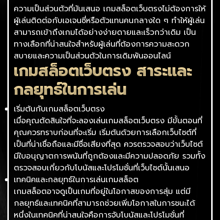
ความเป็นส่วนตัวที่มันเสนอ เกมสล็อตเว็บตรงไม่ต้องการให้
ผู้เล่นติดต่อกับเอเจนซี่หรือตัวแทนคนกลางใด ๆ ทำให้ผู้เล่น
สามารถเข้าถึงเกมได้อย่างง่ายดายและเร็วกว่าเดิม เป็น
ทางเลือกที่น่าสนใจสำหรับผู้เล่นที่ต้องการความสะดวก
สบายและความเป็นส่วนตัวในการเดิมพันออนไลน์
เกมสล็อตเว็บตรง สาระและ
กลยุทธ์ในการเล่น
เริ่มต้นกับเกมสล็อตเว็บตรง
เมื่อคุณตัดสินใจที่จะลองเล่นเกมสล็อตเว็บตรง มีขั้นตอนที่
คุณควรทราบก่อนที่จะเริ่ม เริ่มต้นด้วยการเลือกเว็บไซต์ที่
เป็นที่น่าเชื่อถือและมีชื่อเสียงที่สุด ควรตรวจสอบว่าเว็บไซต์
มีใบอนุญาตการพนันที่ถูกต้องและมีความปลอดภัย รวมทั้ง
ตรวจสอบเกี่ยวกับโบนัสและโปรโมชั่นที่เว็บไซต์นั้นเสนอ
เทคนิคและกลยุทธ์ในการเล่นเกมสล็อต
เกมสล็อตอาจดูเป็นเกมที่อยู่ในโอกาสของการสุ่ม แต่มี
กลยุทธ์และเทคนิคที่สามารถช่วยเพิ่มโอกาสในการชนะได้
หนึ่งในเทคนิคที่น่าสนใจคือการจับโบนัสและโปรโมชั่นที่