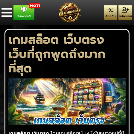
รับเพชรฟรี
ล็อคอิน
สมัครเลย
เกมสล็อต เว็บตรง
เว็บที่ถูกพูดถึงมาก
ที่สุด
เกมสล็อต เว็บตรง
โดยเกมสล็อตเป็นหนึ่งในหมวดหมู่ที่มี