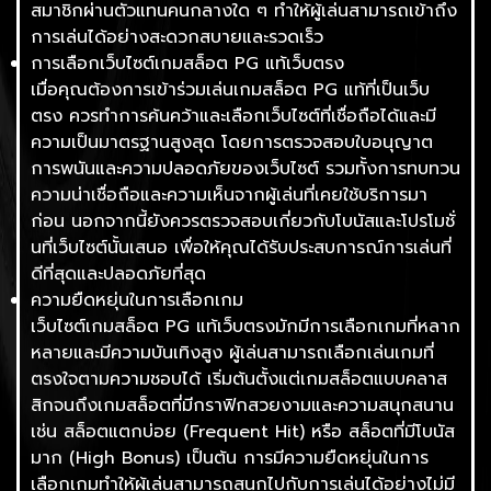
สมาชิกผ่านตัวแทนคนกลางใด ๆ ทำให้ผู้เล่นสามารถเข้าถึง
การเล่นได้อย่างสะดวกสบายและรวดเร็ว
การเลือกเว็บไซต์เกมสล็อต PG แท้เว็บตรง
เมื่อคุณต้องการเข้าร่วมเล่นเกมสล็อต PG แท้ที่เป็นเว็บ
ตรง ควรทำการค้นคว้าและเลือกเว็บไซต์ที่เชื่อถือได้และมี
ความเป็นมาตรฐานสูงสุด โดยการตรวจสอบใบอนุญาต
การพนันและความปลอดภัยของเว็บไซต์ รวมทั้งการทบทวน
ความน่าเชื่อถือและความเห็นจากผู้เล่นที่เคยใช้บริการมา
ก่อน นอกจากนี้ยังควรตรวจสอบเกี่ยวกับโบนัสและโปรโมชั่
นที่เว็บไซต์นั้นเสนอ เพื่อให้คุณได้รับประสบการณ์การเล่นที่
ดีที่สุดและปลอดภัยที่สุด
ความยืดหยุ่นในการเลือกเกม
เว็บไซต์เกมสล็อต PG แท้เว็บตรงมักมีการเลือกเกมที่หลาก
หลายและมีความบันเทิงสูง ผู้เล่นสามารถเลือกเล่นเกมที่
ตรงใจตามความชอบได้ เริ่มต้นตั้งแต่เกมสล็อตแบบคลาส
สิกจนถึงเกมสล็อตที่มีกราฟิกสวยงามและความสนุกสนาน
เช่น สล็อตแตกบ่อย (Frequent Hit) หรือ สล็อตที่มีโบนัส
มาก (High Bonus) เป็นต้น การมีความยืดหยุ่นในการ
เลือกเกมทำให้ผู้เล่นสามารถสนุกไปกับการเล่นได้อย่างไม่มี