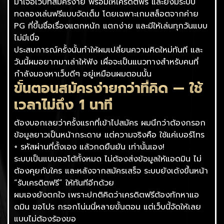
มาเจอเว็บที่สมัครง่าย พร้อมให้เครดิตฟรี และยังมีระบบ
ทดลองเล่นฟรีแบบจัดเต็ม โดยเฉพาะเกมสล็อตจากค่าย
PG ที่ขึ้นชื่อเรื่องแตกหนัก แตกง่าย และมีให้เล่นทุกวันแบบ
ไม่มีเบื่อ
ประสบการณ์ครั้งนั้นทำให้ผมเปลี่ยนความคิดใหม่ทันที และ
วันนี้ผมอยากมาเล่าให้ฟัง เผื่อจะเป็นแนวทางสำหรับคนที่
กำลังมองหาเว็บดีๆ อยู่เหมือนผมตอนนั้น
ขั้นตอนสมัครง่ายกว่าที่คิด — ใช้
เวลาไม่ถึง 1 นาที
ต้องบอกเลยว่าครั้งแรกที่เข้าไปสมัคร ผมนึกว่าต้องกรอก
ข้อมูลยาวเป็นหน้ากระดาษ แต่ความจริงคือ ใช้แค่เบอร์โทร
+ รหัสผ่านที่ตั้งเอง แล้วกดยืนยัน เท่านั้นเอง!
ระบบเป็นแบบออโต้ทั้งหมด ไม่ต้องส่งข้อมูลให้แอดมิน ไม่
ต้องคุยกับใคร และหลังจากสมัครเสร็จ ระบบยังเด้งขึ้นหน้า
“รับเครดิตฟรี” ให้ทันทีอีกด้วย
ผมเองยังตกใจ เพราะปกติคิดว่าเครดิตฟรีต้องทักหาแอ
ดมิน ขอโปร กรอกโน่นนี่หลายขั้นตอน แต่เว็บนี้จัดให้เลย
แบบไม่ต้องร้องขอ