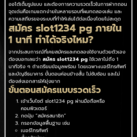
ออโต้เต็มรูปแบบ และต้องการความรวดเร็วในการฝากถอน
จุดเด่นคือเกมแตกง่ายในหลายรอบที่ผมทดลองเล่น และ
ความเสถียรของระบบที่ทำให้เล่นได้ต่อเนื่องโดยไม่สะดุด
สมัคร slot1234 pg ภายใน
1 นาที ทำได้จริงไหม?
จากประสบการณ์ที่เคยสมัครและทดลองใช้งานด้วยตัวเอง
ต้องบอกเลยว่า
สมัคร slot1234 pg
ใช้เวลาไม่ถึง 1
นาทีจริง ๆ ถ้าเตรียมข้อมูลพร้อม โดยเฉพาะเบอร์โทรศัพท์
และบัญชีธนาคาร ขั้นตอนค่อนข้างสั้น ไม่ซับซ้อน และไม่
ต้องส่งเอกสารให้ยุ่งยาก
ขั้นตอนสมัครแบบรวดเร็ว
เข้าเว็บไซต์ slot1234 pg ผ่านมือถือหรือ
คอมพิวเตอร์
กดปุ่ม “สมัครสมาชิก”
กรอกข้อมูลพื้นฐาน เช่น
เบอร์โทรศัพท์