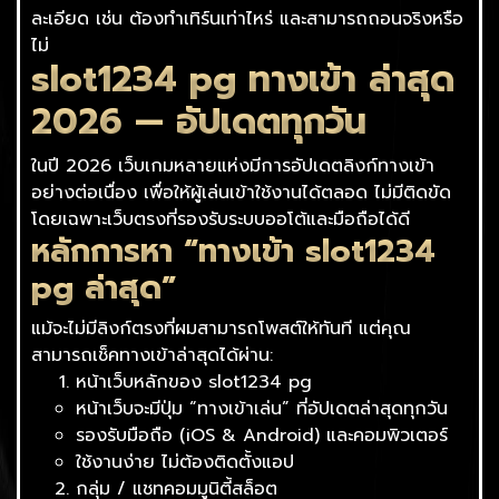
ละเอียด เช่น ต้องทำเทิร์นเท่าไหร่ และสามารถถอนจริงหรือ
ไม่
slot1234 pg ทางเข้า ล่าสุด
2026 — อัปเดตทุกวัน
ในปี 2026 เว็บเกมหลายแห่งมีการอัปเดตลิงก์ทางเข้า
อย่างต่อเนื่อง เพื่อให้ผู้เล่นเข้าใช้งานได้ตลอด ไม่มีติดขัด
โดยเฉพาะเว็บตรงที่รองรับระบบออโต้และมือถือได้ดี
หลักการหา “ทางเข้า slot1234
pg ล่าสุด”
แม้จะไม่มีลิงก์ตรงที่ผมสามารถโพสต์ให้ทันที แต่คุณ
สามารถเช็คทางเข้าล่าสุดได้ผ่าน:
หน้าเว็บหลักของ slot1234 pg
หน้าเว็บจะมีปุ่ม “ทางเข้าเล่น” ที่อัปเดตล่าสุดทุกวัน
รองรับมือถือ (iOS & Android) และคอมพิวเตอร์
ใช้งานง่าย ไม่ต้องติดตั้งแอป
กลุ่ม / แชทคอมมูนิตี้สล็อต