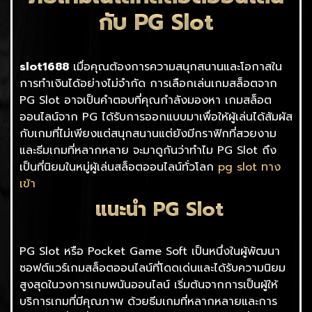
กับ PG Slot
slot1688
เมื่อคุณต้องการความสนุกสนานและโอกาสใน
การทำเงินได้อย่างไม่จำกัด การเลือกเล่นเกมสล็อตจาก
PG Slot อาจเป็นคำตอบที่คุณกำลังมองหา เกมสล็อต
ออนไลน์จาก PG ได้รับการออกแบบมาเพื่อให้ผู้เล่นได้สัมผัส
กับเกมที่ไม่เพียงแต่สนุกสนานแต่ยังมีกราฟิกที่สวยงาม
และธีมเกมที่หลากหลาย จะมาดูกันว่าทำไม PG Slot ถึง
เป็นที่นิยมในหมู่ผู้เล่นสล็อตออนไลน์ทั่วโลก
pg slot ทาง
เข้า
แนะนำ PG Slot
PG Slot หรือ Pocket Game Soft เป็นหนึ่งในผู้พัฒนา
ซอฟต์แวร์เกมสล็อตออนไลน์ที่โดดเด่นและได้รับความนิยม
สูงสุดในวงการเกมพนันออนไลน์ เริ่มต้นจากการเป็นผู้ให้
บริการเกมที่มีคุณภาพ ด้วยธีมเกมที่หลากหลายและการ