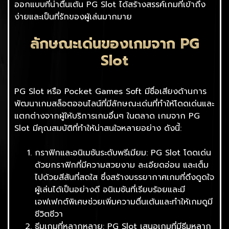
ออกแบบที่น่าตื่นเต้น PG Slot ได้สร้างสรรค์เกมที่เข้าถึง
ง่ายและเป็นที่รักของผู้เล่นมากมาย
ลักษณะเด่นของเกมจาก PG
Slot
PG Slot หรือ Pocket Games Soft มีชื่อเสียงด้านการ
พัฒนาเกมสล็อตออนไลน์ที่มีลักษณะเด่นที่ทำให้โดดเด่นและ
แตกต่างจากผู้ให้บริการเกมอื่นๆ ในตลาด เกมจาก PG
Slot มีคุณสมบัติที่ทำให้น่าสนใจหลายอย่าง ดังนี้:
กราฟิกและอนิเมชันระดับพรีเมียม: PG Slot โดดเด่น
ด้วยกราฟิกที่มีความสวยงาม ละเอียดอ่อน และเต็ม
ไปด้วยสีสันที่สดใส ซึ่งสร้างบรรยากาศเกมที่ดึงดูดใจ
ผู้เล่นได้เป็นอย่างดี อนิเมชันที่เรียบร้อยและมี
เอฟเฟกต์พิเศษช่วยเพิ่มความตื่นเต้นและทำให้เกมดูมี
ชีวิตชีวา
ธีมเกมที่หลากหลาย: PG Slot เสนอเกมที่มีธีมหลาก