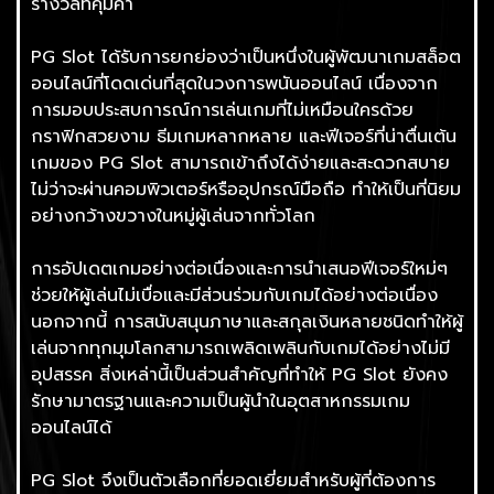
รางวัลที่คุ้มค่า
PG Slot ได้รับการยกย่องว่าเป็นหนึ่งในผู้พัฒนาเกมสล็อต
ออนไลน์ที่โดดเด่นที่สุดในวงการพนันออนไลน์ เนื่องจาก
การมอบประสบการณ์การเล่นเกมที่ไม่เหมือนใครด้วย
กราฟิกสวยงาม ธีมเกมหลากหลาย และฟีเจอร์ที่น่าตื่นเต้น
เกมของ PG Slot สามารถเข้าถึงได้ง่ายและสะดวกสบาย
ไม่ว่าจะผ่านคอมพิวเตอร์หรืออุปกรณ์มือถือ ทำให้เป็นที่นิยม
อย่างกว้างขวางในหมู่ผู้เล่นจากทั่วโลก
การอัปเดตเกมอย่างต่อเนื่องและการนำเสนอฟีเจอร์ใหม่ๆ
ช่วยให้ผู้เล่นไม่เบื่อและมีส่วนร่วมกับเกมได้อย่างต่อเนื่อง
นอกจากนี้ การสนับสนุนภาษาและสกุลเงินหลายชนิดทำให้ผู้
เล่นจากทุกมุมโลกสามารถเพลิดเพลินกับเกมได้อย่างไม่มี
อุปสรรค สิ่งเหล่านี้เป็นส่วนสำคัญที่ทำให้ PG Slot ยังคง
รักษามาตรฐานและความเป็นผู้นำในอุตสาหกรรมเกม
ออนไลน์ได้
PG Slot จึงเป็นตัวเลือกที่ยอดเยี่ยมสำหรับผู้ที่ต้องการ