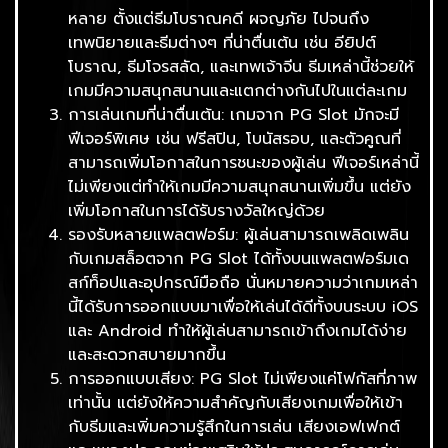
หลาย ตั้งแต่ธีมโบราณคดี ผจญภัย ไปจนถึง
เทพนิยายและธีมต่างๆ ที่น่าตื่นเต้น เช่น อียิปต์
โบราณ, ธีมโจรสลัด, และเทพเจ้าจีน ธีมเหล่านี้ช่วยให้
เกมมีความสนุกสนานและแตกต่างกันไปในแต่ละเกม
การเล่นเกมที่น่าตื่นเต้น: เกมจาก PG Slot มักจะมี
ฟีเจอร์พิเศษ เช่น ฟรีสปิน, โบนัสรอบ, และตัวคูณที่
สามารถเพิ่มโอกาสในการชนะของผู้เล่น ฟีเจอร์เหล่านี้
ไม่เพียงแต่ทำให้เกมมีความสนุกสนานเพิ่มขึ้น แต่ยัง
เพิ่มโอกาสในการได้รับรางวัลใหญ่ด้วย
รองรับหลายแพลตฟอร์ม: ผู้เล่นสามารถเพลิดเพลิน
กับเกมสล็อตจาก PG Slot ได้ทั้งบนแพลตฟอร์มเด
สก์ท็อปและอุปกรณ์มือถือ นั่นหมายความว่าเกมเหล่า
นี้ได้รับการออกแบบมาเพื่อให้เล่นได้ดีทั้งบนระบบ iOS
และ Android ทำให้ผู้เล่นสามารถเข้าถึงเกมได้ง่าย
และสะดวกสบายมากขึ้น
การออกแบบเสียง: PG Slot ไม่เพียงแค่โฟกัสที่ภาพ
เท่านั้น แต่ยังให้ความสำคัญกับเสียงเกมเพื่อให้เข้า
กับธีมและเพิ่มความรู้สึกในการเล่น เสียงเอฟเฟกต์