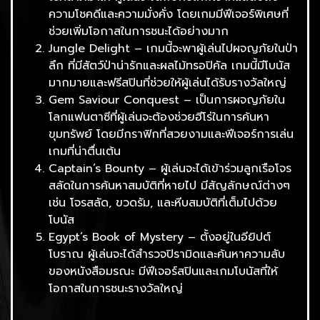
ความโชคดีและความมั่งคั่ง โดยเกมมีฟีเจอร์พิเศษที่
ช่วยเพิ่มโอกาสในการชนะได้อย่างมาก
Jungle Delight – เกมนี้จะพาผู้เล่นไปผจญภัยในป่า
ลึก ที่มีสัตว์ป่าน่ารักและผลไม้ทรอปิคัล เกมนี้มีโบนัส
มากมายและฟรีสปินที่ช่วยให้ผู้เล่นได้รับรางวัลใหญ่
Gem Saviour Conquest – เป็นการผจญภัยใน
โลกแฟนตาซีที่ผู้เล่นจะต้องช่วยฮีโร่ในการค้นหา
ขุมทรัพย์ โดยมีกราฟิกที่สวยงามและฟีเจอร์การเล่น
เกมที่น่าตื่นเต้น
Captain’s Bounty – ผู้เล่นจะได้เข้าร่วมลูกเรือโจร
สลัดในการค้นหาสมบัติที่หายไป มีสัญลักษณ์ต่างๆ
เช่น โจรสลัด, ขวดรัม, และหีบสมบัติที่เต็มไปด้วย
โบนัส
Egypt’s Book of Mystery – ตั้งอยู่ในอียิปต์
โบราณ ผู้เล่นจะได้สำรวจปิรามิดและค้นหาความลับ
ของหนังสือมรณะ มีฟีเจอร์สปินและเกมโบนัสที่ให้
โอกาสในการชนะรางวัลใหญ่