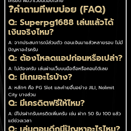
เครียด ผมว่าเว็บนี้ตอบโจทย์
❓คำถามที่พบบ่อย (FAQ)
Q: Superpg1688 เล่นแล้วได้
เงินจริงไหม?
A: จากประสบการณ์ส่วนตัว ถอนเงินมาแล้วหลายรอบ ไม่มี
ปัญหาอะไรครับ
Q: ต้องโหลดแอปก่อนหรือเปล่า?
A: ไม่ต้องครับ เล่นผ่านเว็บบนมือถือหรือคอมได้เลย
Q: มีเกมอะไรบ้าง?
A: หลักๆ คือ PG Slot และค่ายอื่นอย่าง JILI, Nolimit
City บางส่วน
Q: มีเครดิตฟรีให้ไหม?
A: มีโปรฝากรับเครดิตเพิ่มครับ เช่น ฝาก 50 รับ 100 แล้ว
แต่ช่วงเวลา
Q: เล่นตอนดึกมีปัญหาอะไรไหม?