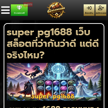
รับเพชรฟรี
ล็อคอิน
สมัครเลย
super pg1688 เว็บ
สล็อตที่ว่ากันว่าดี แต่ดี
จริงไหม?