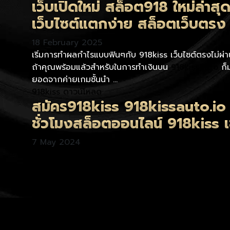
เว็บเปิดใหม่ สล็อต918 ใหม่ล่
เว็บไซต์แตกง่าย สล็อตเว็บตร
18 February 2025
เริ่มการทำผลกำไรแบบฟินๆกับ 918kiss เว็บไซต์ตรงไม่ผ่านเ
ถ้าคุณพร้อมแล้วสำหรับในการทำเงินบน
918kissauto
ก็ม
ยอดจากค่ายเกมชั้นนำ …
918kiss ดาวน์โหลด
สมัคร918kiss 918kissauto.io 
ชั่วโมงสล็อตออนไลน์ 918kiss เ
7 May 2024