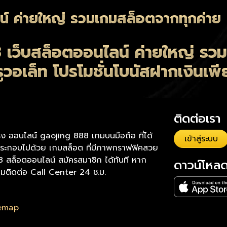
น์ ค่ายใหญ่ รวมเกมสล็อตจากทุกค่าย
 เว็บสล็อตออนไลน์ ค่ายใหญ่ รว
ูวอเล็ท โปรโมชั่นโบนัสฝากเงินเพ
ติดต่อเรา
ง ออนไลน์ gaojing 888 เกมบนมือถือ ที่ได้
เข้าสู่ระบบ
งประกอบไปด้วย เกมสล็อต ที่มีภาพกราฟฟิคสวย
 สล็อตออนไลน์ สมัครสมาชิก ได้ทันที หาก
ดาวน์โหล
ติมติดต่อ Call Center 24 ช.ม.
temap