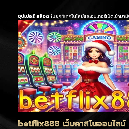
ซุปเปอร์ สล็อต
ในยุคที่เทคโนโลยีและอินเทอร์เน็ตเข้าม
article
betflix888 เว็บคาสิโนออนไลน์