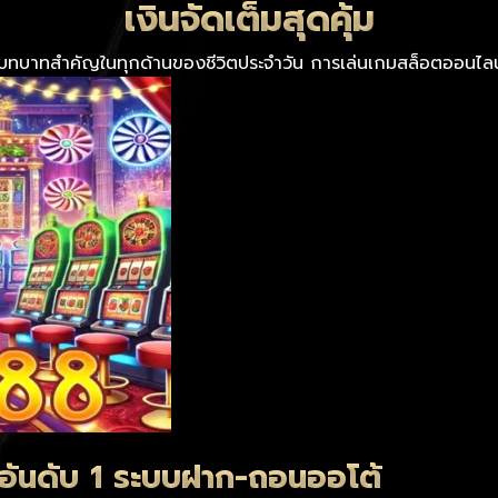
เงินจัดเต็มสุดคุ้ม
ามีบทบาทสำคัญในทุกด้านของชีวิตประจำวัน การเล่นเกมสล็อตออนไลน์
 อันดับ 1 ระบบฝาก-ถอนออโต้