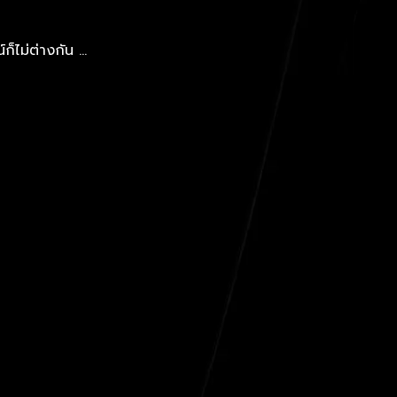
ก็ไม่ต่างกัน …