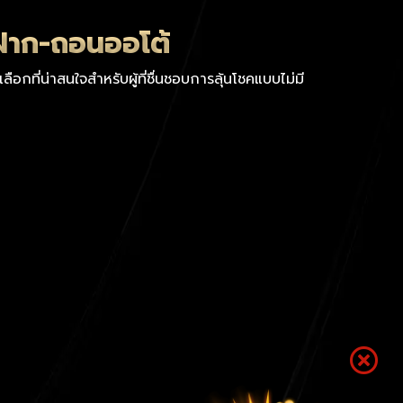
บฝาก-ถอนออโต้
อกที่น่าสนใจสำหรับผู้ที่ชื่นชอบการลุ้นโชคแบบไม่มี