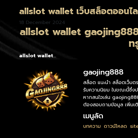
article
allslot wallet เว็บสล็อตออนไล
18 December 2024
allslot wallet gaojing888
ทร
allslot wallet
…
gaojing888
สล็อต แนะนำ สล็อตเว็บตร
รับความนิยม ในขณะนี้ซึ่
หากสนใจเล่น gaojing888
ต้องสอบถามข้อมูล เพิ่มเ
เมนูลัด
บทความ
ดาวน์โหลด
si