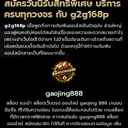
สมัครวันนี้รับสิทธิพิเศษ บริการ
ครบทุกวงจร กับ g2g168p
g2g168p
เมื่อพูดถึงการเดิมพันออนไลน์ในปัจจุบัน ส่วนใหญ่
ของผู้คนคงไม่ค่อยได้สนใจในเรื่องของความสะดวกสบายเท่าไร
เพราะเข้าเว็บไซต์ได้ง่ายๆ ไม่จำเป็นต้องเดินทางไกลถึงสถานที่
เล่นพนันแบบดั้งเดิมอีกต่อไป ด้วยเหตุนี้ทำให้การเดิมพัน
ออนไลน์กลายเป็นที่นิยมมากขึ้น …
gaojing888
สล็อต แนะนำ สล็อตเว็บตรง ออนไลน์ gaojing 888 เกมบน
มือถือ ที่ได้รับความนิยม ในขณะนี้ซึ่งประกอบไปด้วย เกมสล็อต
ที่มีภาพกราฟฟิคสวย หากสนใจเล่น gaojing888 สล็อต
ออนไลน์ สมัครสมาชิก ได้ทันที หากต้องสอบถามข้อมูล เพิ่ม