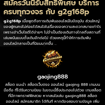
สมัครวันนี้รับสิทธิพิเศษ บริการ
ครบทุกวงจร กับ g2g168p
g2g168p
เมื่อพูดถึงการเดิมพันออนไลน์ในปัจจุบัน ส่วนใหญ่
ของผู้คนคงไม่ค่อยได้สนใจในเรื่องของความสะดวกสบายเท่าไร
เพราะเข้าเว็บไซต์ได้ง่ายๆ ไม่จำเป็นต้องเดินทางไกลถึงสถานที่
เล่นพนันแบบดั้งเดิมอีกต่อไป ด้วยเหตุนี้ทำให้การเดิมพัน
ออนไลน์กลายเป็นที่นิยมมากขึ้น …
gaojing888
สล็อต แนะนำ สล็อตเว็บตรง ออนไลน์ gaojing 888 เกมบน
มือถือ ที่ได้รับความนิยม ในขณะนี้ซึ่งประกอบไปด้วย เกมสล็อต
ที่มีภาพกราฟฟิคสวย หากสนใจเล่น gaojing888 สล็อต
ออนไลน์ สมัครสมาชิก ได้ทันที หากต้องสอบถามข้อมูล เพิ่ม