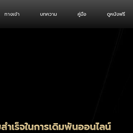
ทางเข้า
บทความ
คู่มือ
ดูหนังฟรี
มสำเร็จในการเดิมพันออนไลน์