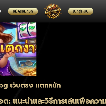
ม
สมัครสมาชิก
เข้าสู่ระบบ
pg เว็บตรง แตกหนัก
อต: แนะนำและวิธีการเล่นเพื่อควา