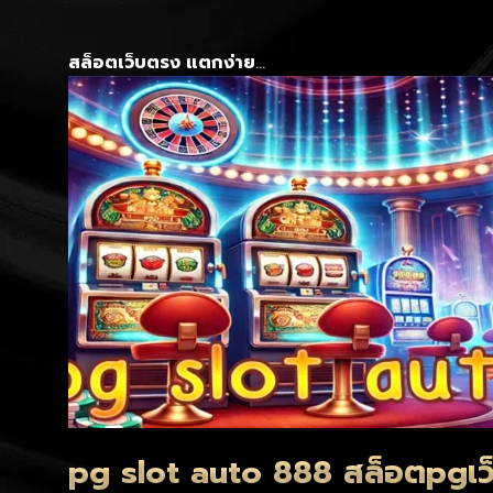
สล็อตเว็บตรง แตกง่าย
…
article
pg slot auto 888 สล็อตpgเว