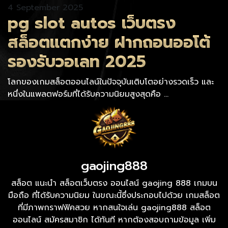
4 September 2025
pg slot autos เว็บตรง
สล็อตแตกง่าย ฝากถอนออโต้
รองรับวอเลท 2025
โลกของเกมสล็อตออนไลน์ในปัจจุบันเติบโตอย่างรวดเร็ว และ
หนึ่งในแพลตฟอร์มที่ได้รับความนิยมสูงสุดคือ …
gaojing888
สล็อต แนะนำ สล็อตเว็บตรง ออนไลน์ gaojing 888 เกมบน
มือถือ ที่ได้รับความนิยม ในขณะนี้ซึ่งประกอบไปด้วย เกมสล็อต
ที่มีภาพกราฟฟิคสวย หากสนใจเล่น gaojing888 สล็อต
ออนไลน์ สมัครสมาชิก ได้ทันที หากต้องสอบถามข้อมูล เพิ่ม