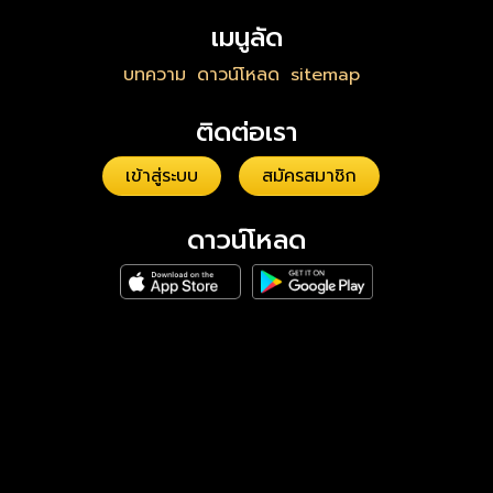
เมนูลัด
บทความ
ดาวน์โหลด
sitemap
ติดต่อเรา
เข้าสู่ระบบ
สมัครสมาชิก
ดาวน์โหลด