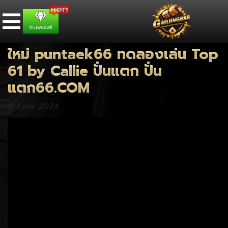
สล็อตเว็บตรง
Slot66 เว็บทดลองเล่นสล็อตpg
รับเพชรฟรี
ฟรี 21 ส.ค. 2024 casinoเว็บเปิด
ใหม่ puntaek66 ทดลองเล่น Top
61 by Callie ปั่นแตก ปั่น
แตก66.COM
11 June 2024