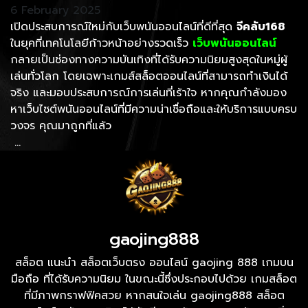
6 February 2025
เปิดประสบการณ์ใหม่กับเว็บพนันออนไลน์ที่ดีที่สุด
จีคลับ168
ในยุคที่เทคโนโลยีก้าวหน้าอย่างรวดเร็ว
เว็บพนันออนไลน์
กลายเป็นช่องทางความบันเทิงที่ได้รับความนิยมสูงสุดในหมู่ผู้
เล่นทั่วโลก โดยเฉพาะเกมส์สล็อตออนไลน์ที่สามารถทำเงินได้
จริง และมอบประสบการณ์การเล่นที่เร้าใจ หากคุณกำลังมอง
หาเว็บไซต์พนันออนไลน์ที่มีความน่าเชื่อถือและให้บริการแบบครบ
วงจร คุณมาถูกที่แล้ว
…
gaojing888
สล็อต แนะนำ สล็อตเว็บตรง ออนไลน์ gaojing 888 เกมบน
มือถือ ที่ได้รับความนิยม ในขณะนี้ซึ่งประกอบไปด้วย เกมสล็อต
ที่มีภาพกราฟฟิคสวย หากสนใจเล่น gaojing888 สล็อต