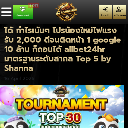
scr888
Scr888 Allbet24hr.xyz 8 June
รับเพชรฟรี
ล็อคอิน
สมัครเลย
2569 scr888 ช่องทาง สร้างราย
ได้ กำไรเน้นๆ โปรน้องใหม่ไฟแรง
รับ 2,000 ดีจนติดหน้า 1 google
10 ล้าน ก็ถอนได้ allbet24hr
มาตรฐานระดับสากล Top 5 by
Shanna
16 April 2026