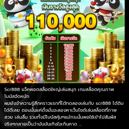
Scr888 แจ็คพอตสล็อตใหญ่เล่นสนุก เกมสล็อตคุณภาพ
โบนัสจัดหนัก
ผมยังจำความรู้สึกคราวแรกที่ได้ทดลองเล่นกับ scr888 ได้ดิบ
ได้ดีเลย ตอนนั้นแค่ตั้งมั่นจะลองหาเว็บไซต์เล่นสล็อตที่ภาพ
สวย เล่นลื่น รวมทั้งมีโบนัสคุ้มๆแม้กระนั้นพอใช้เข้าไปสัมผัส
จริงๆกลายเป็นว่ามันบันเทิงใจเกินคาด …