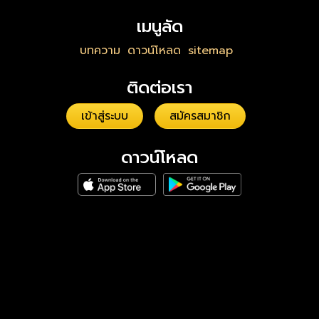
เมนูลัด
บทความ
ดาวน์โหลด
sitemap
ติดต่อเรา
เข้าสู่ระบบ
สมัครสมาชิก
ดาวน์โหลด