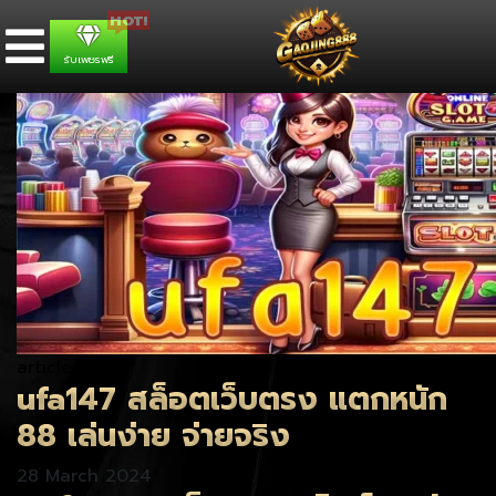
รับเพชรฟรี
article
ufa147 สล็อตเว็บตรง แตกหนัก
88 เล่นง่าย จ่ายจริง
28 March 2024