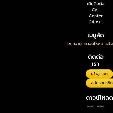
เติมติดต่อ
Call
Center
24 ช.ม.
เมนูลัด
บทความ
ดาวน์โหลด
sit
ติดต่อ
เรา
เข้าสู่ระบบ
สมัครสมาชิก
ดาวน์โหลด