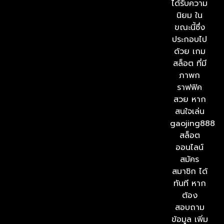
ได้รับความ
นิยม ใน
ขณะนี้ซึ่ง
ประกอบไป
ด้วย เกม
สล็อต ที่มี
ภาพก
ราฟฟิค
สวย หาก
สนใจเล่น
gaojing888
สล็อต
ออนไลน์
สมัคร
สมาชิก ได้
ทันที หาก
ต้อง
สอบถาม
ข้อมูล เพิ่ม