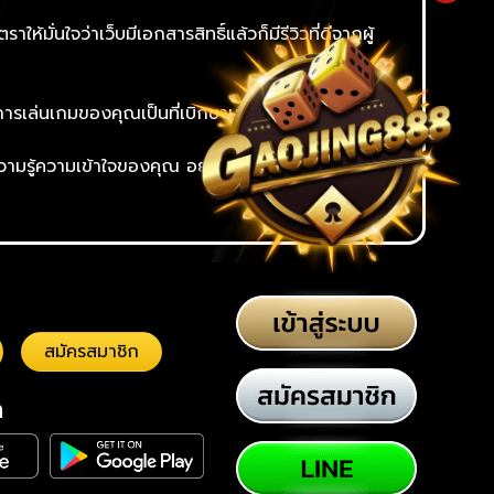
ตรา
ให้
มั่นใจว่า
เว็บ
มี
เอกสารสิทธิ์
แล้วก็
มี
รีวิว
ที่
ดี
จาก
ผู้
การ
เล่น
เกม
ของ
คุณ
เป็น
ที่
เบิกบาน
และก็
มีคุณภาพ
วามรู้ความเข้าใจ
ของ
คุณ
อย่า
เสียตังค์
เกิน
กว่า
ที่
คุณ
สมัครสมาชิก
ด