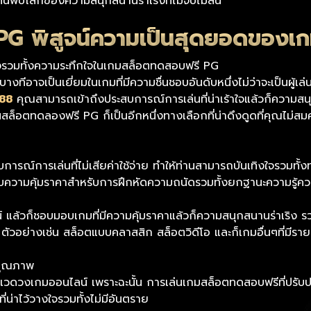
ค้นพบ
โลก
ของ
ความสนุกสนานร่าเริง
ที่
ไม่จบไม่สิ้น
PG
พิสูจน์
ความเป็นสุดยอด
ของ
เ
ง
รวมทั้ง
ความระทึกใจ
ใน
เกม
ส
ล็อต
ทดสอบ
ฟรี
PG
บางทีอาจ
เป็นเยี่ยม
ใน
เกม
ที่
มี
ความชื่นชอบ
อันดับหนึ่ง
ไม่ว่า
จะ
เป็น
ผู้
เล่
 88
คุณ
สามารถ
เข้าถึง
ประสบการณ์
การ
เล่น
ที่
น่าเร้าใจ
แล้วก็
ความสนุ
น
ส
ล็อต
ทดลอง
ฟรี
PG
ก็
เป็น
อีก
หนึ่ง
ทางเลือก
ที่
น่าดึงดูด
ที่
คุณ
ไม่สม
บการณ์
การ
เล่น
ที่
ไม่เสียค่าใช้จ่าย
ทำให้ท่าน
สามารถ
บันเทิงใจ
รวมทั้ง
ับ
ความคุ้มราคา
สำหรับการ
ฝึกหัด
ความถนัด
รวมทั้ง
ยกฐานะ
ความรู้คว
์
แล้วก็
ชอบ
มอบ
เกม
ที่
มี
ความคุ้มราคา
แล้วก็
ความสนุกสนานร่าเริง
รว
ตัวอย่างเช่น
ส
ล็อต
แบบ
คลาสสิก
ส
ล็อต
วิดีโอ
และก็
เกม
อื่นๆ
ที่
มี
ราย
คุณภาพ
แวดวง
เกม
ออนไลน์
เพราะฉะนั้น
การ
เล่น
เกม
ส
ล็อต
ทดสอบ
ฟรี
ที่
ปรับป
ที่
น่าไว้วางใจ
รวมทั้ง
ไม่มีอันตราย