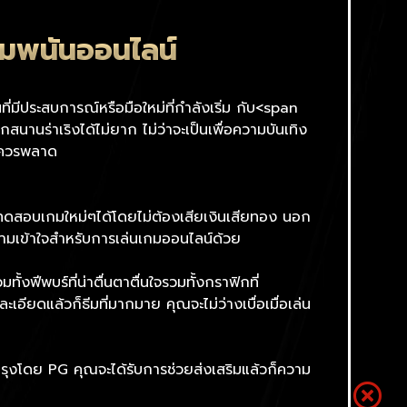
กม
พนัน
ออนไลน์
น
ที่
มีประสบการณ์
หรือ
มือใหม่
ที่
กำลัง
เริ่ม
กับ
<span
กสนานร่าเริง
ได้ไม่ยาก
ไม่ว่า
จะ
เป็น
เพื่อ
ความบันเทิง
ควร
พลาด
ทดสอบ
เกม
ใหม่ๆ
ได้
โดย
ไม่ต้อง
เสียเงินเสียทอง
นอก
ามเข้าใจ
สำหรับการ
เล่น
เกม
ออนไลน์
ด้วย
มทั้ง
ฟี
พบ
ร์
ที่
น่าตื่นตาตื่นใจ
รวมทั้ง
กราฟิก
ที่
ละเอียด
แล้วก็
ธีม
ที่
มากมาย
คุณ
จะ
ไม่ว่าง
เบื่อ
เมื่อ
เล่น
รุง
โดย
PG
คุณ
จะ
ได้รับ
การช่วยส่งเสริม
แล้วก็
ความ