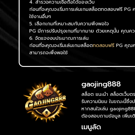
4.
สำรวจ
ความเชื่อถือได้
ของ
เว็บ
ก่อนที่จะ
คุณ
จะ
เริ่ม
การ
เล่น
เกม
ส
ล็อต
ทดสอบ
ฟรี
PG
ใช้งาน
อื่นๆ
5. เลือก
เกม
ที่
เหมาะสมกับ
ความพึงพอใจ
PG
มีการ
ปรับปรุง
เกม
ที่
มากมาย
ด้วยเหตุนั้น
คุณ
คว
6. จัดแจง
งบประมาณ
การ
เล่น
ก่อนที่จะ
คุณ
จะ
เริ่ม
เล่น
เกม
ส
ล็อต
ทดสอบ
ฟรี
PG
คุณ
สามารถ
จะ
พึ่ง
พอใช้
gaojing888
สล็อต แนะนำ สล็อตเว็บตร
รับความนิยม ในขณะนี้ซึ่
หากสนใจเล่น gaojing888
ต้องสอบถามข้อมูล เพิ่มเ
เมนูลัด