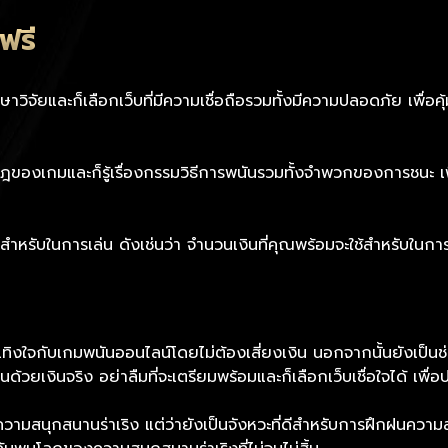
ฟรี
ษาวิจัย
และก็
เลือก
เว็บ
ที่
มีความเชื่อ
ถือ
รวมทั้ง
มี
ความปลอดภัย
เพื่อ
ค
ฎ
ของ
เกม
และก็
รู้เรื่อง
กรรมวิธีการ
พนัน
รวมทั้ง
จำพวก
ของ
การชนะ
เ
สำหรับในการ
เล่น
ดังเช่นว่า
จำนวนเงิน
ที่
คุณ
พร้อม
จะ
ใช้สำหรับในกา
เทิงใจ
กับ
เกม
พนัน
ออนไลน์
โดย
ไม่ต้อง
เสี่ยง
เงิน
นอกจากนั้น
ยัง
เป็น
ช
่น
ด้วย
เงิน
จริง
อย่าลืม
ที่จะ
เตรียมพร้อม
และก็
เลือก
เว็บ
เชื่อใจได้
เพื่อ
ความสนุกสนานร่าเริง
แต่ว่า
ยัง
เป็น
จังหวะ
ที่
ดี
สำหรับการ
ฝึกฝน
ความ