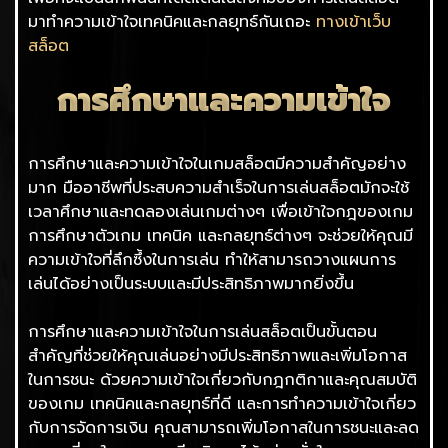
มาทำความเข้าใจเทคนิคและกลยุทธ์กันเถอะ
ทางเข้าเว็บ
สล็อต
การศึกษาและความเข้าใจ
การศึกษาและความเข้าใจในเกมสล็อตมีความสำคัญอย่าง
มาก มืออาชีพที่ประสบความสำเร็จในการเล่นสล็อตมักจะใช้
เวลาศึกษาและทดลองเล่นเกมต่างๆ เพื่อเข้าใจกฎของเกม
การศึกษาตัวเกม เทคนิค และกลยุทธ์ต่างๆ จะช่วยให้คุณมี
ความเข้าใจที่ลึกซึ้งในการเล่น ทำให้สามารถวางแผนการ
เล่นได้อย่างเป็นระบบและมีประสิทธิภาพมากยิ่งขึ้น
การศึกษาและความเข้าใจในการเล่นสล็อตเป็นขั้นตอน
สำคัญที่ช่วยให้คุณเล่นอย่างมีประสิทธิภาพและเพิ่มโอกาส
ในการชนะ ด้วยความเข้าใจเกี่ยวกับกฎกติกาและคุณสมบัติ
ของเกม เทคนิคและกลยุทธ์ที่ดี และการทำความเข้าใจเกี่ยว
กับการจัดการเงิน คุณสามารถเพิ่มโอกาสในการชนะและลด