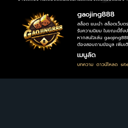
gaojing888
สล็อต แนะนำ สล็อตเว็บตร
รับความนิยม ในขณะนี้ซึ่
หากสนใจเล่น gaojing888
ต้องสอบถามข้อมูล เพิ่มเ
เมนูลัด
บทความ
ดาวน์โหลด
si