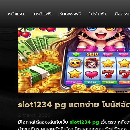
หน้าแรก
เครดิตฟรี
รับเพชรฟรี
โปรโมชั่น
กิจกรร
article
slot1234 pg แตกง่าย โบนัสจัดเต
2 March 2026
มีโอกาสได้ลองเล่นกับเว็บ
slot1234 pg
เว็บตรง หลังจา
ข้างเสถียร ผมเลยตัดสินใจสมัครและลองเล่นด้วยตัวเอง 